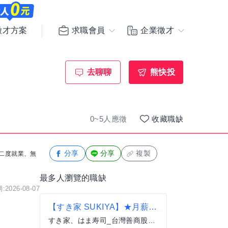
求職會員
企業徵才
徵才方案
去聊聊
熊快投
0~5人應徵
收藏職缺
分享
分享
複製
迎二度就業、無
最多人瀏覽的職缺
2026-08-07
【すき家 SUKIYA】★月薪33,800元(含全勤)★ 天母高島屋前店 全職
すき家、はま寿司_台灣善商股份有限公司