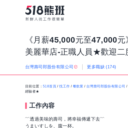
《月薪45,000元至47,0
美麗華店-正職人員★歡迎二
更多職缺
(174)
台灣壽司郎股份有限公司
目前位置：
518首頁
/
找工作
/
餐飲業
/
台灣壽司郎股份有限公司
經驗者★
工作內容
﹌透過美味的壽司，將幸福傳遞下去﹌
うまいすしを、腹一杯。