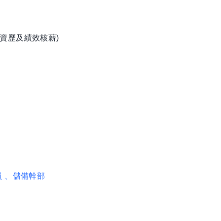
資歷及績效核薪)
圖
員
、儲備幹部