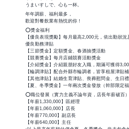
うまいすしで、心も一杯。
年年調薪、福利最多，
歡迎對餐飲業有熱忱的你！
⭕獎金福利
【優良表現獎勵】每月最高2,000元，依出勤
優良勤務津貼
【三節獎金】定額獎金、春酒抽獎活動
【競賽獎金】每月店鋪競賽活動獎金
【介紹獎金】介紹親朋好友入職，期滿可獲得3,000~
【輪調津貼】配合外縣市輪調者，皆享租屋津貼
【其他津貼】結婚生育津貼、喪葬慰問金、生日
【夏、冬季獎金】一年兩次獎金發放（幹部限定
⭕職位發展（實力主義不論年資，店長年薪破百
【年薪1,330,000】區經理
【年薪1,060,000】店長
【年薪770,000】副店長
【年薪640,000】主任