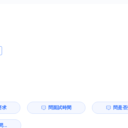
要求
問面試時間
問是否
...