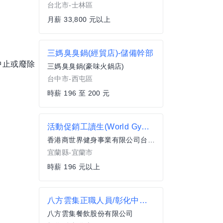
台北市-士林區
月薪 33,800 元以上
三媽臭臭鍋(經貿店)-儲備幹部
中止或廢除
三媽臭臭鍋(豪味火鍋店)
台中市-西屯區
時薪 196 至 200 元
活動促銷工讀生(World Gym宜蘭友愛店)
香港商世界健身事業有限公司台灣分公司
宜蘭縣-宜蘭市
時薪 196 元以上
八方雲集正職人員/彰化中正店.彰化大埔.彰化民族.彰化永安.彰化彰美.彰化和美.彰化秀水)
八方雲集餐飲股份有限公司