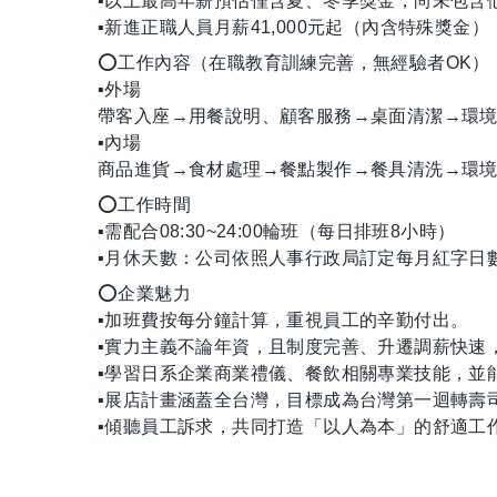
▪以上最高年薪預估僅含夏、冬季獎金，尚未包含
▪新進正職人員月薪41,000元起（內含特殊獎金
⭕工作內容（在職教育訓練完善，無經驗者OK）
▪外場
帶客入座→用餐說明、顧客服務→桌面清潔→環境
▪內場
商品進貨→食材處理→餐點製作→餐具清洗→環境
⭕工作時間
▪需配合08:30~24:00輪班（每日排班8小時）
▪月休天數：公司依照人事行政局訂定每月紅字日
⭕企業魅力
▪加班費按每分鐘計算，重視員工的辛勤付出。
▪實力主義不論年資，且制度完善、升遷調薪快速
▪學習日系企業商業禮儀、餐飲相關專業技能，並
▪展店計畫涵蓋全台灣，目標成為台灣第一迴轉壽
▪傾聽員工訴求，共同打造「以人為本」的舒適工