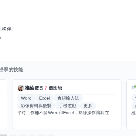
？
的夥伴。
。
想學的技能
雅綸
擅長
7
個技能
Word
Excel
倉頡輸入法
影像剪輯與後製
手機遊戲
更多
平時工作離不開Word和Excel，熟練操作讓我在文件整理和數據處理上都得心應手，還能用倉頡輸入法快速打字。近期想挑戰英文學習，希望能透過交換技能一起進步！如果你英文流利，需要中文或電腦技巧輔助，歡迎找我搭檔，咱們一起歡樂學習，互相激勵，成為彼此的學習小夥伴！