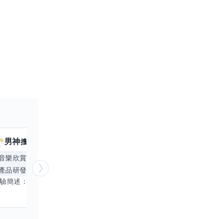
男神
核音
擅長
39
個技能
擅
音樂欣賞
顧問服務
遊戲設計
腳本編寫
產品研發
跨部門協作
更多
電腦應用相
經驗簡述： 1.創業主導&新創合夥 2.B2C產品開發運營一條龍 3.AI應用開發與量化研究新創 標籤話題都可以聊，開放交流 找尋共同創業機會，亦歡迎新創收編