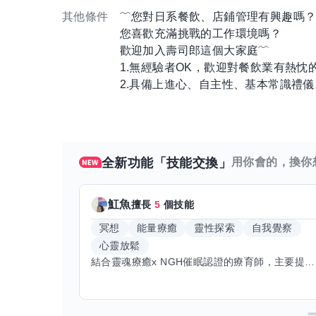
其他條件
﹌您對日系餐飲、店鋪管理有興趣嗎
您喜歡充滿挑戰的工作環境嗎？
歡迎加入壽司郎這個大家庭﹌
1.無經驗者OK，歡迎對餐飲業有熱忱
2.具備上進心、自主性、基本常識禮儀
全新功能「技能交換」
用你會的，換你
魟魚
擅長
5
個技能
冥想
能量療癒
靈性探索
自我覺察
心靈放鬆
結合靈魂療癒x NGH催眠認證的療育師，主要提供潛意識探索和靈魂導向的催眠療育。你會全程100%清醒跟我對話。