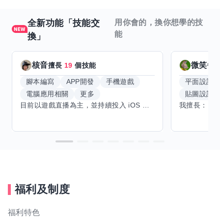
全新功能「技能交
用你會的，換你想學的技
能
換」
核音
微笑每
擅長
19
個技能
腳本編寫
APP開發
手機遊戲
平面設計
電腦應用相關
更多
貼圖設計
目前以遊戲直播為主，並持續投入 iOS 直播推流應用開發。對直播技術、影音串流、AI 應用、內容創作與產品設計有濃厚興趣，平時透過實作累積開發經驗，也持續學習 Godot 遊戲開發、影音剪輯、音樂創作與編曲等相關技術。 希望透過技能交換認識不同背景的夥伴，一起交流開發經驗、Side Project、AI 工作流程、內容創作與職涯發展。如果你也對程式開發、直播技術、設計、美術、Cosplay、造型、化妝、攝影、影音製作、音樂創作等領域有興趣，都很歡迎交流，彼此分享經驗、互相學習，一起成長。
福利及制度
福利特色