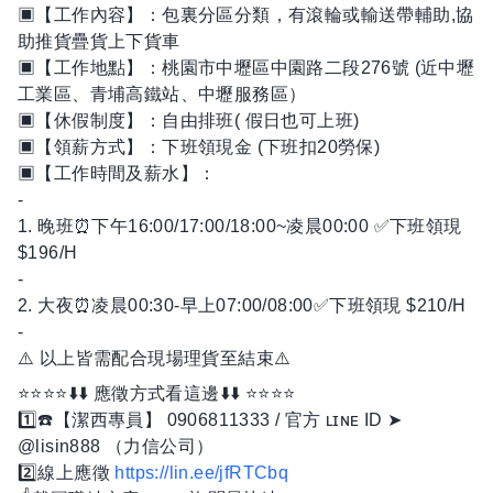
▣【工作內容】：包裏分區分類，有滾輪或輸送帶輔助,協
助推貨疊貨上下貨車
▣【工作地點】：桃園市中壢區中園路二段276號 (近中壢
工業區、青埔高鐵站、中壢服務區）
▣【休假制度】：自由排班( 假日也可上班)
▣【領薪方式】：下班領現金 (下班扣20勞保)
▣【工作時間及薪水】：
-
1. 晚班⏰下午16:00/17:00/18:00~凌晨00:00 ✅下班領現
$196/H
-
2. 大夜⏰凌晨00:30-早上07:00/08:00✅下班領現 $210/H
-
⚠️ 以上皆需配合現場理貨至結束⚠️
⭐️⭐️⭐️⭐️⬇️⬇️ 應徵方式看這邊⬇️⬇️ ⭐️⭐️⭐️⭐️
1️⃣☎️【潔西專員】 0906811333 / 官方 ʟɪɴᴇ ID ➤
@lisin888 （力信公司）
2️⃣線上應徵
https://lin.ee/jfRTCbq