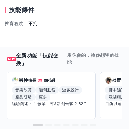
技能條件
教育程度
不拘
全新功能「技能交
用你會的，換你想學的技
能
換」
男神
核音
擅長
39
個技能
擅
音樂欣賞
顧問服務
遊戲設計
腳本編寫
產品研發
更多
電腦應用
經驗簡述： 1.創業主導&新創合夥 2.B2C產品開發運營一條龍 3.AI應用開發與量化研究新創 標籤話題都可以聊，開放交流 找尋共同創業機會，亦歡迎新創收編