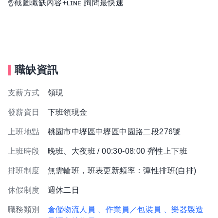
☝️截圖職缺內容+ʟɪɴᴇ 詢問最快速
職缺資訊
支薪方式
領現
發薪資日
下班領現金
上班地點
桃園市中壢區中壢區中園路二段276號
上班時段
晚班、大夜班 / 00:30-08:00 彈性上下班
排班制度
無需輪班，班表更新頻率：彈性排班(自排)
休假制度
週休二日
職務類別
倉儲物流人員
、作業員／包裝員
、樂器製造