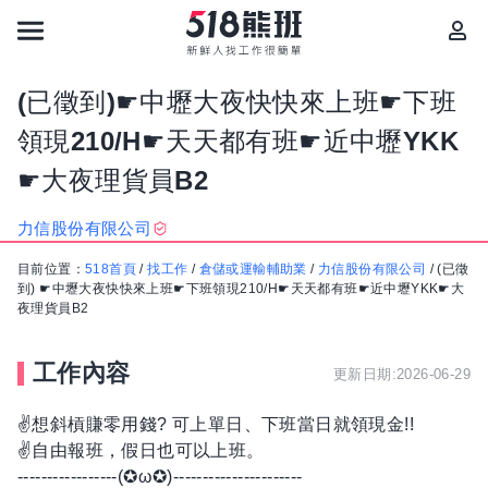
(已徵到)☛中壢大夜快快來上班☛下班
領現210/H☛天天都有班☛近中壢YKK
☛大夜理貨員B2
力信股份有限公司
目前位置：
518首頁
/
找工作
/
倉儲或運輸輔助業
/
力信股份有限公司
/
(已徵
到) ☛中壢大夜快快來上班☛下班領現210/H☛天天都有班☛近中壢YKK☛大
夜理貨員B2
工作內容
更新日期:2026-06-29
✌想斜槓賺零用錢? 可上單日、下班當日就領現金!!
✌自由報班，假日也可以上班。
-----------------(✪ω✪)----------------------