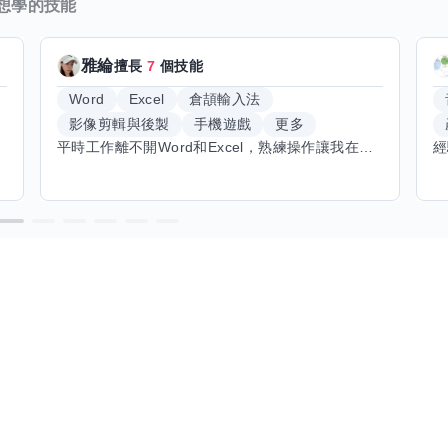
想學的技能
雅綸
擅長
7
個技能
Word
Excel
倉頡輸入法
影像剪輯與後製
手機遊戲
更多
平時工作離不開Word和Excel，熟練操作讓我在文件整理和數據處理上都得心應手，還能用倉頡輸入法快速打字。近期想挑戰英文學習，希望能透過交換技能一起進步！如果你英文流利，需要中文或電腦技巧輔助，歡迎找我搭檔，咱們一起歡樂學習，互相激勵，成為彼此的學習小夥伴！