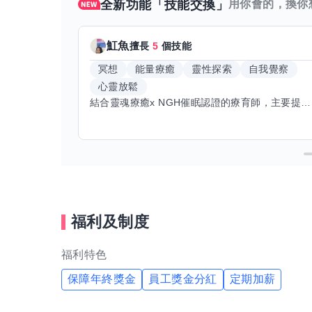
全新功能「技能交換」
用你會的，換你
魟魚
擅長
5
個技能
冥想
能量療癒
靈性探索
自我覺察
心靈放鬆
結合靈魂療癒x NGH催眠認證的療育師，主要提供潛意識探索和靈魂導向的催眠療育。你會全程100%清醒跟我對話。
福利及制度
福利特色
保障年終獎金
員工獎金分紅
定期加薪