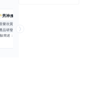
男神
核音
擅長
39
個技能
擅
音樂欣賞
顧問服務
遊戲設計
腳本編寫
產品研發
跨部門協作
更多
電腦應用相
經驗簡述： 1.創業主導&新創合夥 2.B2C產品開發運營一條龍 3.AI應用開發與量化研究新創 標籤話題都可以聊，開放交流 找尋共同創業機會，亦歡迎新創收編