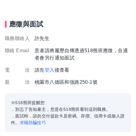
應徵與面試
職務聯絡人
許先生
聯絡 Email
意者請將履歷自傳透過518熊班應徵，合適
者會另行通知面試
電 洽
請先
登入
後查看
親 洽
桃園市八德區和強路250-1號
※518熊班提醒您
．別忘了告知雇主，您是在518熊班看到這則職務。
．面試時，請勿交付提款卡及密碼、存摺、信用卡或個人證
件。
求職防騙技巧