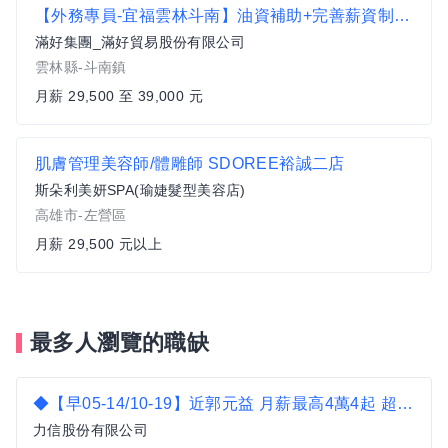
【外務專員-宜福雲林斗南】油資補助+完善薪資制度 (自備機車)
滿好集團_滿好貿易股份有限公司
雲林縣-斗南鎮
月薪 29,500 至 39,000 元
肌膚管理美容師/體雕師 SDOREE裕誠二店
斯朵利美妍SPA(瑜婕髮型美容店)
高雄市-左營區
月薪 29,500 元以上
最多人瀏覽的職缺
◆【早05-14/10-19】近郭元益 月薪最高4萬4起 超商理貨(享體檢)D
力信股份有限公司