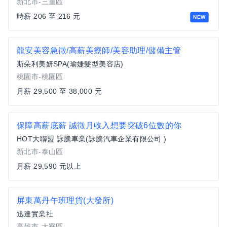
新北市-三重區
時薪 206 至 216 元
NEW
龍安美容急徵/高薪美療師/美容助理/儲備主管
斯朵利美妍SPA(瑜婕髮型美容店)
桃園市-桃園區
月薪 29,500 至 38,000 元
保障高薪底薪 誠徵月收入想要突破6位數的你
HOT大聯盟 詠騰車業(詠騰汽車企業有限公司 )
新北市-泰山區
月薪 29,590 元以上
屏東萬丹午班理貨(大發所)
迅達實業社
高雄市-大寮區