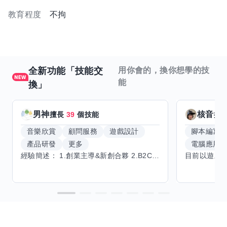
教育程度
不拘
全新功能「技能交
用你會的，換你想學的技
能
換」
男神
核音
擅長
39
個技能
擅
音樂欣賞
顧問服務
遊戲設計
腳本編寫
產品研發
更多
電腦應用
經驗簡述： 1.創業主導&新創合夥 2.B2C產品開發運營一條龍 3.AI應用開發與量化研究新創 標籤話題都可以聊，開放交流 找尋共同創業機會，亦歡迎新創收編