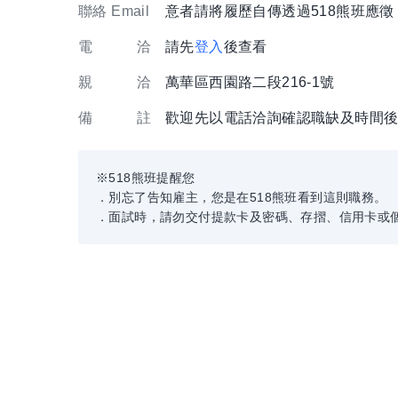
聯絡 Email
意者請將履歷自傳透過518熊班應
電 洽
請先
登入
後查看
親 洽
萬華區西園路二段216-1號
備 註
歡迎先以電話洽詢確認職缺及時間
※518熊班提醒您
．別忘了告知雇主，您是在518熊班看到這則職務。
．面試時，請勿交付提款卡及密碼、存摺、信用卡或