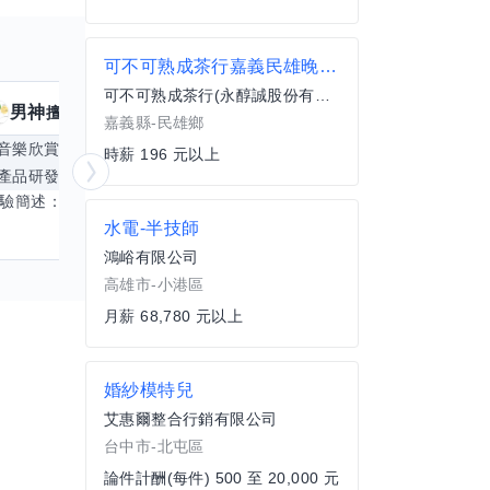
可不可熟成茶行嘉義民雄晚班計時人員
可不可熟成茶行(永醇誠股份有限公司)
男神
核音
擅長
39
個技能
擅
嘉義縣-民雄鄉
音樂欣賞
顧問服務
遊戲設計
腳本編寫
時薪 196 元以上
產品研發
跨部門協作
更多
電腦應用相
經驗簡述： 1.創業主導&新創合夥 2.B2C產品開發運營一條龍 3.AI應用開發與量化研究新創 標籤話題都可以聊，開放交流 找尋共同創業機會，亦歡迎新創收編
水電-半技師
鴻峪有限公司
高雄市-小港區
月薪 68,780 元以上
婚紗模特兒
艾惠爾整合行銷有限公司
台中市-北屯區
論件計酬(每件) 500 至 20,000 元