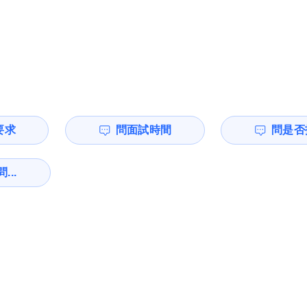
要求
問面試時間
問是否
...