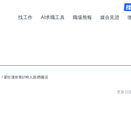
找工作
AI求職工具
職場熊報
媒合見證
司
/
梁社漢排骨計時人員/西園店
更新日期: