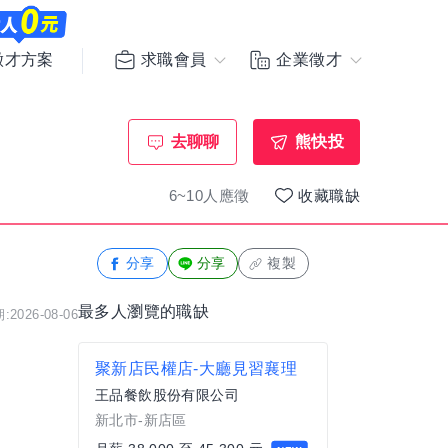
求職會員
企業徵才
徵才方案
去聊聊
熊快投
6~10人應徵
收藏職缺
分享
分享
複製
最多人瀏覽的職缺
2026-08-06
聚新店民權店-大廳見習襄理
王品餐飲股份有限公司
新北市-新店區