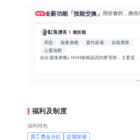
全新功能「技能交換」
用你會的，換你
魟魚
擅長
5
個技能
冥想
能量療癒
靈性探索
自我覺察
心靈放鬆
結合靈魂療癒x NGH催眠認證的療育師，主要提供潛意識探索和靈魂導向的催眠療育。你會全程100%清醒跟我對話。
福利及制度
福利特色
員工獎金分紅
定期加薪