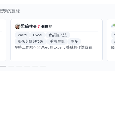
想學的技能
雅綸
擅長
7
個技能
Word
Excel
倉頡輸入法
影像剪輯與後製
手機遊戲
更多
平時工作離不開Word和Excel，熟練操作讓我在文件整理和數據處理上都得心應手，還能用倉頡輸入法快速打字。近期想挑戰英文學習，希望能透過交換技能一起進步！如果你英文流利，需要中文或電腦技巧輔助，歡迎找我搭檔，咱們一起歡樂學習，互相激勵，成為彼此的學習小夥伴！