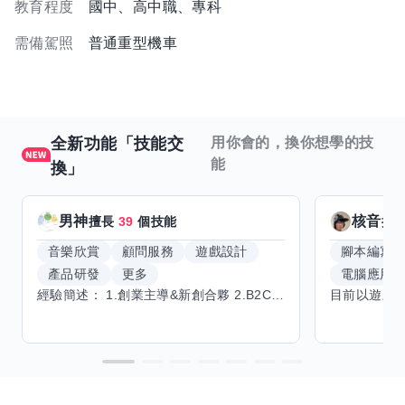
教育程度
國中、高中職、專科
需備駕照
普通重型機車
全新功能「技能交
用你會的，換你想學的技
能
換」
男神
核音
擅長
39
個技能
擅
音樂欣賞
顧問服務
遊戲設計
腳本編寫
產品研發
更多
電腦應用
經驗簡述： 1.創業主導&新創合夥 2.B2C產品開發運營一條龍 3.AI應用開發與量化研究新創 標籤話題都可以聊，開放交流 找尋共同創業機會，亦歡迎新創收編