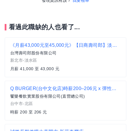
發現資訊有誤？
我要檢舉
看過此職缺的人也看了...
《月薪43,000元至45,000元》【日商壽司郎】淡水新市店-正職人員★歡迎二度就業、無經驗者★
台灣壽司郎股份有限公司
新北市-淡水區
月薪 41,000 至 43,000 元
Q BURGER(台中文化店)時薪200–206元 x 彈性排班 x 雙週發薪快又讚
饗樂餐飲實業股份有限公司(直營總公司)
台中市-北區
時薪 200 至 206 元