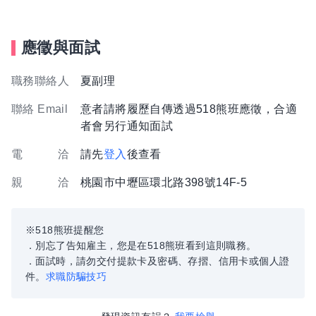
應徵與面試
職務聯絡人
夏副理
聯絡 Email
意者請將履歷自傳透過518熊班應徵，合適
者會另行通知面試
電 洽
請先
登入
後查看
親 洽
桃園市中壢區環北路398號14F-5
※518熊班提醒您
．別忘了告知雇主，您是在518熊班看到這則職務。
．面試時，請勿交付提款卡及密碼、存摺、信用卡或個人證
件。
求職防騙技巧