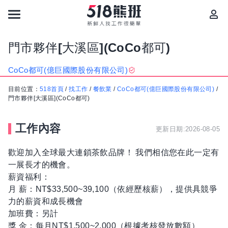
門市夥伴[大溪區](CoCo都可)
CoCo都可(億巨國際股份有限公司)
目前位置：
518首頁
/
找工作
/
餐飲業
/
CoCo都可(億巨國際股份有限公司)
/
門市夥伴[大溪區](CoCo都可)
工作內容
更新日期:2026-08-05
歡迎加入全球最大連鎖茶飲品牌！ 我們相信您在此一定有
一展長才的機會。
薪資福利：
月 薪：NT$33,500~39,100（依經歷核薪），提供具競爭
力的薪資和成長機會
加班費：另計
獎 金：每月NT$1,500~2,000（根據考核發放數額）