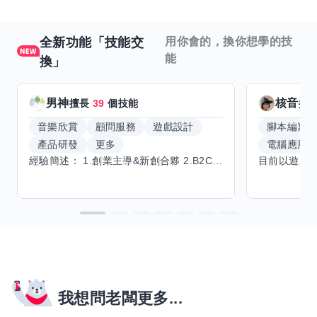
全新功能「技能交
用你會的，換你想學的技
能
換」
男神
核音
擅長
39
個技能
擅
音樂欣賞
顧問服務
遊戲設計
腳本編寫
產品研發
更多
電腦應用
經驗簡述： 1.創業主導&新創合夥 2.B2C產品開發運營一條龍 3.AI應用開發與量化研究新創 標籤話題都可以聊，開放交流 找尋共同創業機會，亦歡迎新創收編
我想問老闆更多...