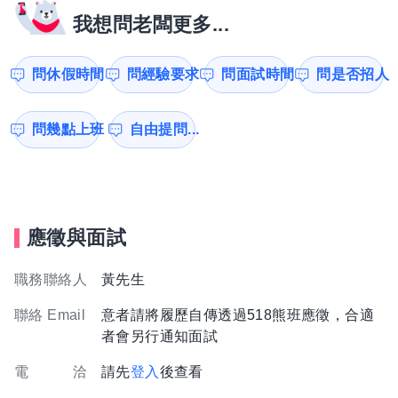
我想問老闆更多...
問休假時間
問經驗要求
問面試時間
問是否招人
問幾點上班
自由提問...
應徵與面試
職務聯絡人
黃先生
聯絡 Email
意者請將履歷自傳透過518熊班應徵，合適
者會另行通知面試
電 洽
請先
登入
後查看