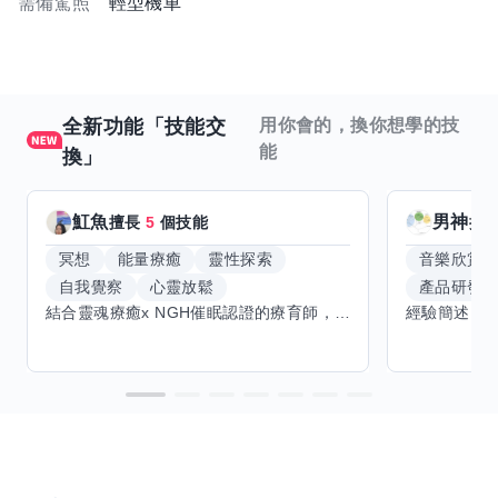
需備駕照
輕型機車
全新功能「技能交
用你會的，換你想學的技
能
換」
魟魚
男神
擅長
5
個技能
擅
冥想
能量療癒
靈性探索
音樂欣賞
自我覺察
心靈放鬆
產品研發
結合靈魂療癒x NGH催眠認證的療育師，主要提供潛意識探索和靈魂導向的催眠療育。你會全程100%清醒跟我對話。