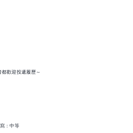
者都歡迎投遞履歷～
/ 寫：中等