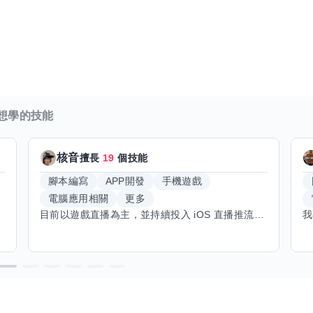
排
想學的技能
核音
擅長
19
個技能
腳本編寫
APP開發
手機遊戲
電腦應用相關
更多
目前以遊戲直播為主，並持續投入 iOS 直播推流應用開發。對直播技術、影音串流、AI 應用、內容創作與產品設計有濃厚興趣，平時透過實作累積開發經驗，也持續學習 Godot 遊戲開發、影音剪輯、音樂創作與編曲等相關技術。 希望透過技能交換認識不同背景的夥伴，一起交流開發經驗、Side Project、AI 工作流程、內容創作與職涯發展。如果你也對程式開發、直播技術、設計、美術、Cosplay、造型、化妝、攝影、影音製作、音樂創作等領域有興趣，都很歡迎交流，彼此分享經驗、互相學習，一起成長。