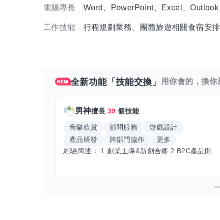
電腦專長
Word、PowerPoint、Excel、Outlook
工作技能
行程規劃業務、團體旅遊相關食宿安
全新功能「技能交換」
用你會的，換你
男神
擅長
39
個技能
音樂欣賞
顧問服務
遊戲設計
產品研發
跨部門協作
更多
經驗簡述： 1.創業主導&新創合夥 2.B2C產品開發運營一條龍 3.AI應用開發與量化研究新創 標籤話題都可以聊，開放交流 找尋共同創業機會，亦歡迎新創收編