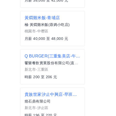
月薪 38,000 至 42,000 元
黃燜雞米飯-青埔店
極·黃燜雞米飯(蓉媽小吃店)
桃園市-中壢區
月薪 40,000 至 48,000 元
Q BURGER(三重集美店-午晚班)時薪200–206元 x 彈性排班 x 雙週發薪快又讚
饗樂餐飲實業股份有限公司(直營總公司)
新北市-三重區
時薪 200 至 206 元
貴族世家汐止中興店-早班外場
燒石鼎有限公司
新北市-汐止區
時薪 196 至 220 元