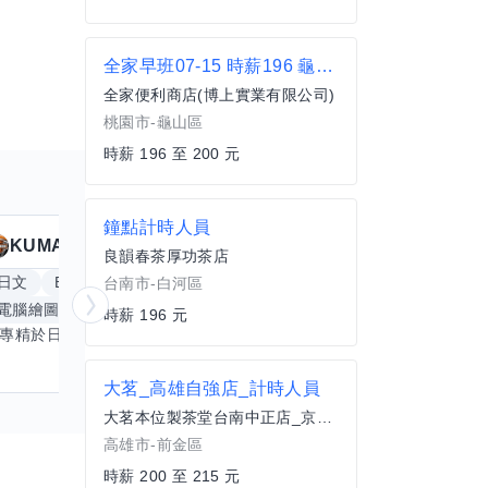
全家早班07-15 時薪196 龜山大湖
全家便利商店(博上實業有限公司)
桃園市-龜山區
時薪 196 至 200 元
鐘點計時人員
KUMA
Anitta
擅長
19
個技能
良韻春茶厚功茶店
日文
Excel
Word
PowerPoint
英文
手
台南市-白河區
電腦繪圖
手繪
影像剪輯與後製
更多
時薪 196 元
我專精於日文語言及文書處理軟體，尤其擅長Excel與Word的高效運用，具備穩健的專業技能。近期希望拓展英文溝通能力，進而深入遊戲設計與動畫製作領域。期盼透過技能交流，共同成長，彼此激盪出創新思維，提升專業價值。若您在相關領域有心得，樂於互惠分享，誠摯邀請一同探索更多可能。
大茗_高雄自強店_計時人員
大茗本位製茶堂台南中正店_京璽承旺股份有限公司
高雄市-前金區
時薪 200 至 215 元