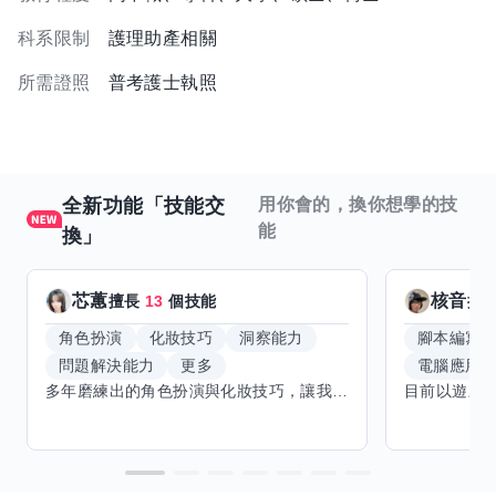
科系限制
護理助產相關
所需證照
普考護士執照
全新功能「技能交
用你會的，換你想學的技
能
換」
芯蕙
核音
擅長
13
個技能
擅
角色扮演
化妝技巧
洞察能力
腳本編寫
問題解決能力
更多
電腦應用
多年磨練出的角色扮演與化妝技巧，讓我能洞察細節，完美呈現不同風格。希望能與擅長Excel、Word及辦公軟體的你交換技能，讓我提升辦公效率，也願分享我的專業與心得，共同成長。期待有志者一同交流，攜手突破自我界限，創造更多可能。