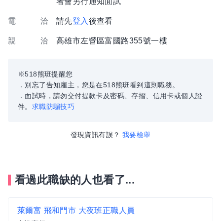
者會另行通知面試
電 洽
請先
登入
後查看
親 洽
高雄市左營區富國路355號一樓
※518熊班提醒您
．別忘了告知雇主，您是在518熊班看到這則職務。
．面試時，請勿交付提款卡及密碼、存摺、信用卡或個人證
件。
求職防騙技巧
發現資訊有誤？
我要檢舉
看過此職缺的人也看了...
萊爾富 飛和門市 大夜班正職人員