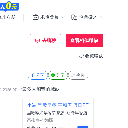
求職會員
企業徵才
徵才方案
去聊聊
查看相似職缺
收藏職缺
分享
分享
複製
最多人瀏覽的職缺
2026-07-19
小港 里歐早餐.平和店 假日PT
里歐歐式早餐草衙店_明衙早餐店
高雄市-小港區