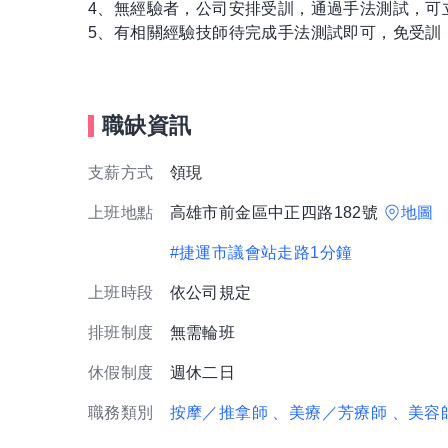
4、無經驗者，公司安排受訓，通過手法測試，可
5、有相關經驗技師待完成手法測試即可，免受訓
職缺資訊
支薪方式
領現
上班地點
高雄市前金區中正四路182號
地圖
#捷運市議會站走路1分鐘
上班時段
依公司規定
排班制度
無需輪班
休假制度
週休二日
職務類別
按摩／推拿師
、美療／芳療師
、美容