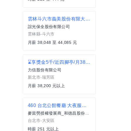
雲林斗六市義美股份有限大門管制哨
誼光保全股份有限公司
雲林縣-斗六市
月薪 38,048 至 44,085 元
⌛享獎金5千/近四腳亭/月38K起【早/中/夜班】電商理貨員 S1
力信股份有限公司
新北市-瑞芳區
月薪 38,200 元以上
460 台北公館餐廳 大夜服務員(兼職)
麥當勞授權發展商_和德昌股份有限公司
台北市-大安區
時薪 251 元以上