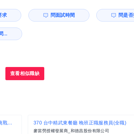
要求
問面試時間
問是否
...
查看相似職缺
臺北市士林、天母、北投地區路邊停車開單員-挑戰高薪、提供電動機車讓你上班
370 台中精武東餐廳 晚班正職服務員(全職)
麥當勞授權發展商_和德昌股份有限公司