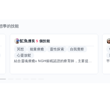
想學的技能
魟魚
擅長
5
個技能
冥想
能量療癒
靈性探索
自我覺察
心靈放鬆
結合靈魂療癒x NGH催眠認證的療育師，主要提供潛意識探索和靈魂導向的催眠療育。你會全程100%清醒跟我對話。