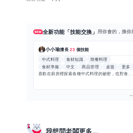
全新功能「技能交換」
用你會的，換你
小小瑜
擅長
23
個技能
中式料理
食材知識
簡餐料理
食材準備
中文
商品管理
桌遊
更多
喜歡在廚房裡探索各種中式料理的祕密，也對食材的挑選和搭配充滿熱情。平常生活裡，簡餐料理是我的拿手好戲，讓人輕鬆又滿足。最近開始對手繪、攝影和影片剪輯有濃厚興趣，想找伙伴一起學習交換技能，互相激盪創意！希望能和你一起開心成長，分享不只是技術，更是快樂和靈感的碰撞。
我想問老闆更多...