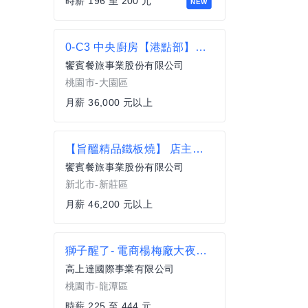
時薪 196 至 200 元
NEW
0-C3 中央廚房【港點部】廚務專員
饗賓餐旅事業股份有限公司
桃園市-大園區
月薪 36,000 元以上
【旨醞精品鐵板燒】 店主任/店副理 起薪46,200_相關經驗者等你來挑戰【新莊區】
饗賓餐旅事業股份有限公司
新北市-新莊區
月薪 46,200 元以上
獅子醒了- 電商楊梅廠大夜班理貨員444-290/可日領.
高上達國際事業有限公司
桃園市-龍潭區
時薪 225 至 444 元