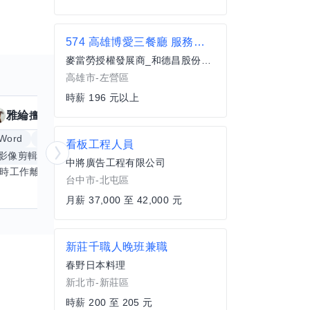
574 高雄博愛三餐廳 服務員(兼職)
麥當勞授權發展商_和德昌股份有限公司
高雄市-左營區
時薪 196 元以上
雅綸
小姵
擅長
7
個技能
擅
Word
Excel
倉頡輸入法
體重管理
看板工程人員
影像剪輯與後製
手機遊戲
更多
創業
銷
中將廣告工程有限公司
平時工作離不開Word和Excel，熟練操作讓我在文件整理和數據處理上都得心應手，還能用倉頡輸入法快速打字。近期想挑戰英文學習，希望能透過交換技能一起進步！如果你英文流利，需要中文或電腦技巧輔助，歡迎找我搭檔，咱們一起歡樂學習，互相激勵，成為彼此的學習小夥伴！
台中市-北屯區
月薪 37,000 至 42,000 元
新莊千職人晚班兼職
春野日本料理
新北市-新莊區
時薪 200 至 205 元