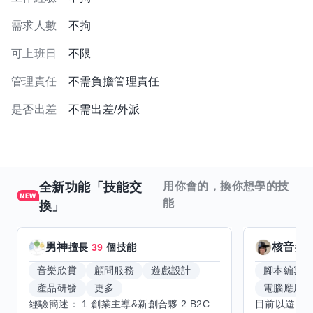
需求人數
不拘
可上班日
不限
管理責任
不需負擔管理責任
是否出差
不需出差/外派
全新功能「技能交
用你會的，換你想學的技
能
換」
男神
核音
擅長
39
個技能
擅
音樂欣賞
顧問服務
遊戲設計
腳本編寫
產品研發
更多
電腦應用
經驗簡述： 1.創業主導&新創合夥 2.B2C產品開發運營一條龍 3.AI應用開發與量化研究新創 標籤話題都可以聊，開放交流 找尋共同創業機會，亦歡迎新創收編