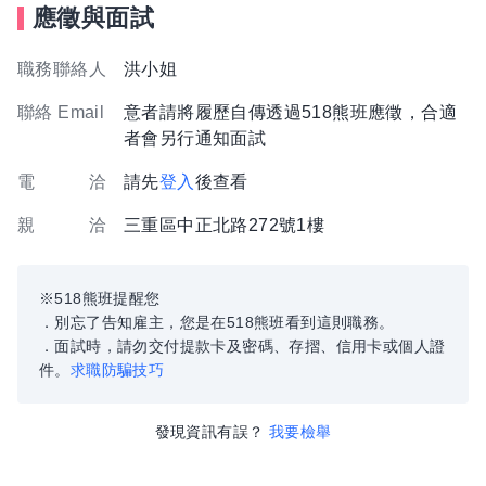
應徵與面試
職務聯絡人
洪小姐
聯絡 Email
意者請將履歷自傳透過518熊班應徵，合適
者會另行通知面試
電 洽
請先
登入
後查看
親 洽
三重區中正北路272號1樓
※518熊班提醒您
．別忘了告知雇主，您是在518熊班看到這則職務。
．面試時，請勿交付提款卡及密碼、存摺、信用卡或個人證
件。
求職防騙技巧
發現資訊有誤？
我要檢舉