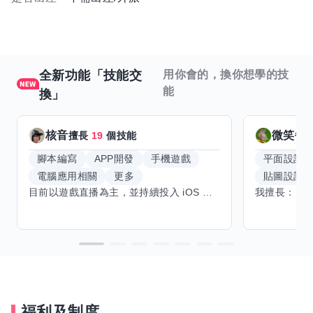
全新功能「技能交
用你會的，換你想學的技
能
換」
核音
微笑每
擅長
19
個技能
腳本編寫
APP開發
手機遊戲
平面設計
電腦應用相關
更多
貼圖設計
目前以遊戲直播為主，並持續投入 iOS 直播推流應用開發。對直播技術、影音串流、AI 應用、內容創作與產品設計有濃厚興趣，平時透過實作累積開發經驗，也持續學習 Godot 遊戲開發、影音剪輯、音樂創作與編曲等相關技術。 希望透過技能交換認識不同背景的夥伴，一起交流開發經驗、Side Project、AI 工作流程、內容創作與職涯發展。如果你也對程式開發、直播技術、設計、美術、Cosplay、造型、化妝、攝影、影音製作、音樂創作等領域有興趣，都很歡迎交流，彼此分享經驗、互相學習，一起成長。
福利及制度