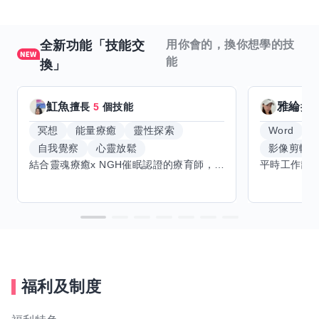
全新功能「技能交
用你會的，換你想學的技
能
換」
魟魚
雅綸
擅長
5
個技能
擅
冥想
能量療癒
靈性探索
Word
E
自我覺察
心靈放鬆
影像剪輯
結合靈魂療癒x NGH催眠認證的療育師，主要提供潛意識探索和靈魂導向的催眠療育。你會全程100%清醒跟我對話。
福利及制度