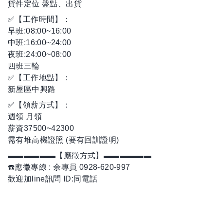
貨件定位 盤點、出貨
✅【工作時間】：
早班:08:00~16:00
中班:16:00~24:00
夜班:24:00~08:00
四班三輪
✅【工作地點】：
新屋區中興路
✅【領薪方式】：
週領 月領
薪資37500~42300
需有堆高機證照 (要有回訓證明)
▬▬▬▬▬▬【應徵方式】▬▬▬▬▬▬
☎️應徵專線 : 余專員 0928-620-997
歡迎加line訊問 ID:同電話