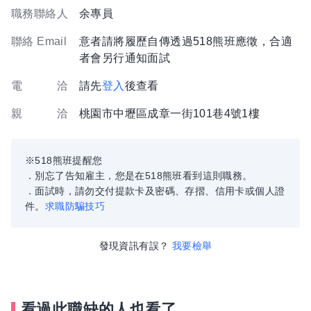
職務聯絡人
余專員
聯絡 Email
意者請將履歷自傳透過518熊班應徵，合適
者會另行通知面試
電 洽
請先
登入
後查看
親 洽
桃園市中壢區成章一街101巷4號1樓
※518熊班提醒您
．別忘了告知雇主，您是在518熊班看到這則職務。
．面試時，請勿交付提款卡及密碼、存摺、信用卡或個人證
件。
求職防騙技巧
發現資訊有誤？
我要檢舉
看過此職缺的人也看了...