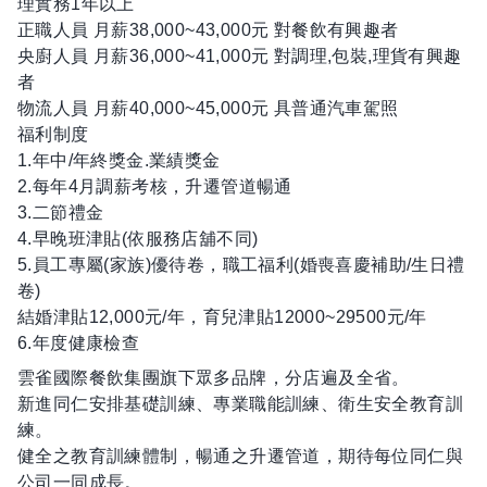
理實務1年以上
正職人員 月薪38,000~43,000元 對餐飲有興趣者
央廚人員 月薪36,000~41,000元 對調理,包裝,理貨有興趣
者
物流人員 月薪40,000~45,000元 具普通汽車駕照
福利制度
1.年中/年終獎金.業績獎金
2.每年4月調薪考核，升遷管道暢通
3.二節禮金
4.早晚班津貼(依服務店舖不同)
5.員工專屬(家族)優待卷，職工福利(婚喪喜慶補助/生日禮
卷)
結婚津貼12,000元/年，育兒津貼12000~29500元/年
6.年度健康檢查
雲雀國際餐飲集團旗下眾多品牌，分店遍及全省。
新進同仁安排基礎訓練、專業職能訓練、衛生安全教育訓
練。
健全之教育訓練體制，暢通之升遷管道，期待每位同仁與
公司一同成長。