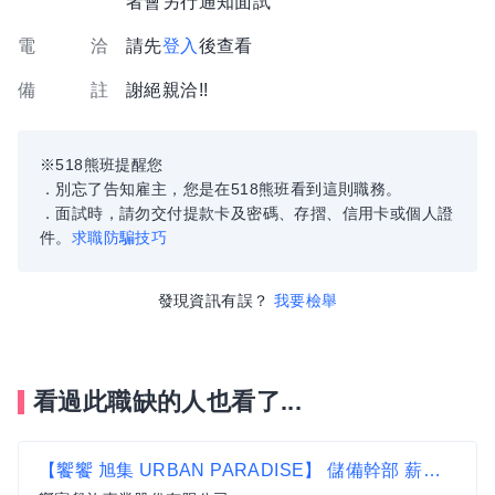
者會另行通知面試
電 洽
請先
登入
後查看
備 註
謝絕親洽!!
※518熊班提醒您
．別忘了告知雇主，您是在518熊班看到這則職務。
．面試時，請勿交付提款卡及密碼、存摺、信用卡或個人證
件。
求職防騙技巧
發現資訊有誤？
我要檢舉
看過此職缺的人也看了...
【饗饗 旭集 URBAN PARADISE】 儲備幹部 薪資面議 歡迎相關經驗者來挑戰【信義區】