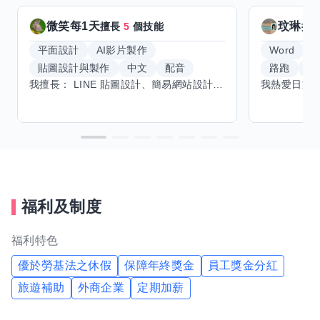
微笑每1天
玟琳
擅長
5
個技能
擅
平面設計
AI影片製作
Word
貼圖設計與製作
中文
配音
路跑
羽
我擅長： LINE 貼圖設計、簡易網站設計、影片剪輯、配音、AI 影片創作、音樂創作（原創歌曲／純音樂／配樂） 希望交換技能： ① 游泳（想學：自由式、蝶式） 已會基礎蛙式、仰式，但姿勢尚未標準，希望有人協助修正動作、提升效率。 ② 鋼琴（目前約巴哈初階程度） ③ 英文（程度約 B1～B2） 交換方式： 捷運可到處，部分技能可線上交換。
福利及制度
福利特色
優於勞基法之休假
保障年終獎金
員工獎金分紅
旅遊補助
外商企業
定期加薪