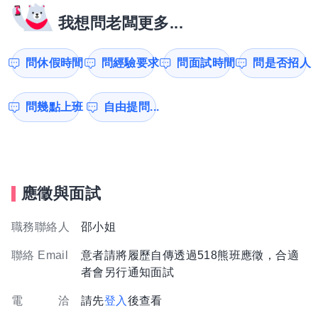
我想問老闆更多...
問休假時間
問經驗要求
問面試時間
問是否招人
問幾點上班
自由提問...
應徵與面試
職務聯絡人
邵小姐
聯絡 Email
意者請將履歷自傳透過518熊班應徵，合適
者會另行通知面試
電 洽
請先
登入
後查看