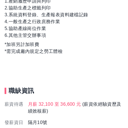
1.產銷履歷申請與列印
2.協助生產之標籤列印
3.系統資料登錄、生產報表資料建檔記錄
4.一般生產之行政庶務作業
5.協助產線崗位作業
6.其他主管交辦事項
*加班另計加班費
*需完成廠內規定之勞工體檢
職缺資訊
薪資待遇
月薪 32,100 至 36,600 元
(薪資依經驗資歷及
績效核薪)
發薪資日
隔月10號