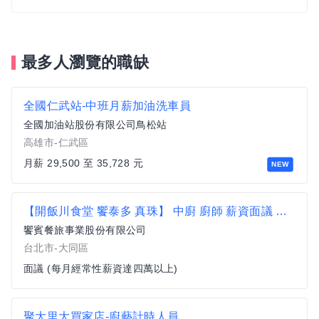
最多人瀏覽的職缺
全國仁武站-中班月薪加油洗車員
全國加油站股份有限公司鳥松站
高雄市-仁武區
月薪 29,500 至 35,728 元
NEW
【開飯川食堂 饗泰多 真珠】 中廚 廚師 薪資面議 歡迎相關經驗者來挑戰【大同區】
饗賓餐旅事業股份有限公司
台北市-大同區
面議 (每月經常性薪資達四萬以上)
聚大里大買家店-廚藝計時人員