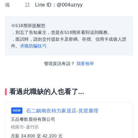
備 註
Line ID：@004uzryy
※518熊班提醒您
．別忘了告知雇主，您是在518熊班看到這則職務。
．面試時，請勿交付提款卡及密碼、存摺、信用卡或個人證
件。
求職防騙技巧
發現資訊有誤？
我要檢舉
看過此職缺的人也看了...
石二鍋南崁特力家居店-見習襄理
NEW
王品餐飲股份有限公司
桃園市-蘆竹區
月薪 34,800 至 42,100 元