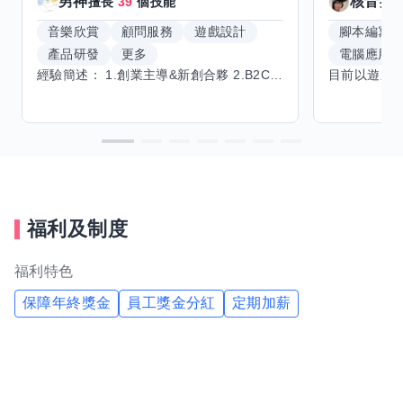
男神
核音
擅長
39
個技能
擅
音樂欣賞
顧問服務
遊戲設計
腳本編寫
產品研發
更多
電腦應用
經驗簡述： 1.創業主導&新創合夥 2.B2C產品開發運營一條龍 3.AI應用開發與量化研究新創 標籤話題都可以聊，開放交流 找尋共同創業機會，亦歡迎新創收編
福利及制度
福利特色
保障年終獎金
員工獎金分紅
定期加薪