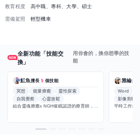
教育程度
高中職、專科、大學、碩士
需備駕照
輕型機車
全新功能「技能交
用你會的，換你想學的技
能
換」
魟魚
雅綸
擅長
5
個技能
擅
冥想
能量療癒
靈性探索
Word
E
自我覺察
心靈放鬆
影像剪輯
結合靈魂療癒x NGH催眠認證的療育師，主要提供潛意識探索和靈魂導向的催眠療育。你會全程100%清醒跟我對話。