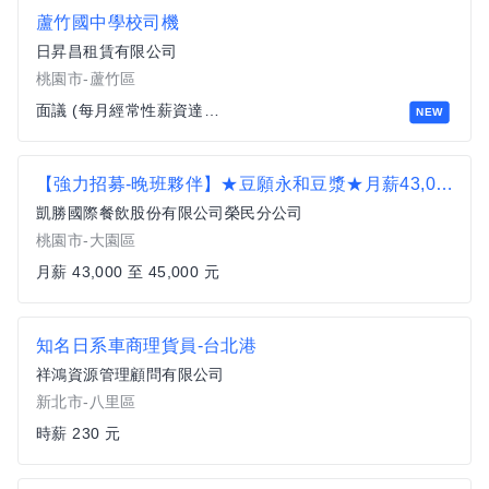
蘆竹國中學校司機
日昇昌租賃有限公司
桃園市-蘆竹區
面議 (每月經常性薪資達四萬以上)
NEW
【強力招募-晚班夥伴】★豆願永和豆漿★月薪43,000元起★青埔A17店
凱勝國際餐飲股份有限公司榮民分公司
桃園市-大園區
月薪 43,000 至 45,000 元
知名日系車商理貨員-台北港
祥鴻資源管理顧問有限公司
新北市-八里區
時薪 230 元