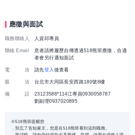
應徵與面試
職務聯絡人
人資邱專員
聯絡 Email
意者請將履歷自傳透過518熊班應徵，合適
者會另行通知面試
電 洽
請先
登入
後查看
親 洽
台北市大同區長安西路180號8樓
備 註
23123588*114江專員0930058787
劉副理0937020895
※518熊班提醒您
．別忘了告知雇主，您是在518熊班看到這則職務。
．面試時，請勿交付提款卡及密碼、存摺、信用卡或個人證