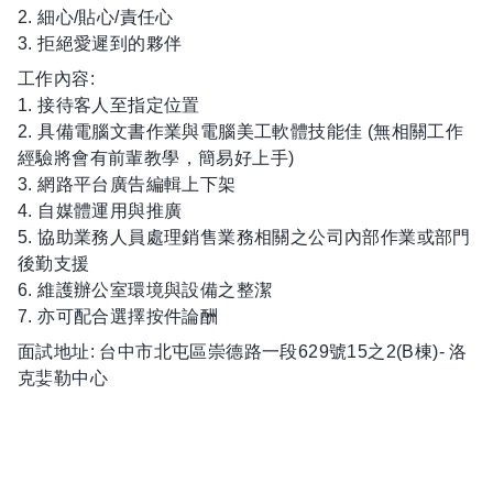
2. 細心/貼心/責任心
3. 拒絕愛遲到的夥伴
工作內容:
1. 接待客人至指定位置
2. 具備電腦文書作業與電腦美工軟體技能佳 (無相關工作
經驗將會有前輩教學，簡易好上手)
3. 網路平台廣告編輯上下架
4. 自媒體運用與推廣
5. 協助業務人員處理銷售業務相關之公司內部作業或部門
後勤支援
6. 維護辦公室環境與設備之整潔
7. 亦可配合選擇按件論酬
面試地址: 台中市北屯區崇德路一段629號15之2(B棟)- 洛
克婓勒中心