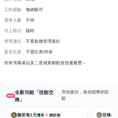
工作經驗
無經驗可
需求人數
不拘
可上班日
隨時
管理責任
不需負擔管理責任
是否出差
不需出差/外派
所有求職者以及二度就業都歡迎投遞履歷～
全新功能「技能交
用你會的，換你想學的技
能
換」
微笑每1天
玟琳
擅長
5
個技能
擅