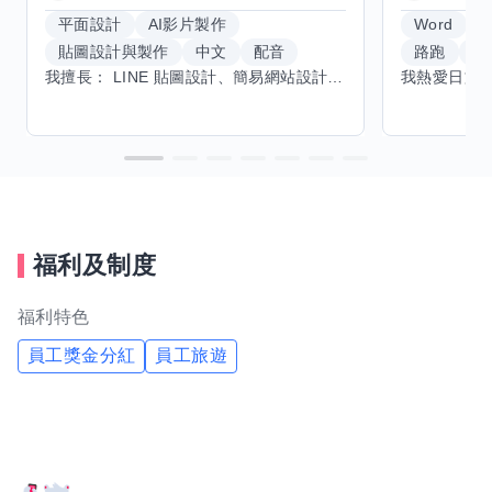
平面設計
AI影片製作
Word
貼圖設計與製作
中文
配音
路跑
羽
我擅長： LINE 貼圖設計、簡易網站設計、影片剪輯、配音、AI 影片創作、音樂創作（原創歌曲／純音樂／配樂） 希望交換技能： ① 游泳（想學：自由式、蝶式） 已會基礎蛙式、仰式，但姿勢尚未標準，希望有人協助修正動作、提升效率。 ② 鋼琴（目前約巴哈初階程度） ③ 英文（程度約 B1～B2） 交換方式： 捷運可到處，部分技能可線上交換。
福利及制度
福利特色
員工獎金分紅
員工旅遊