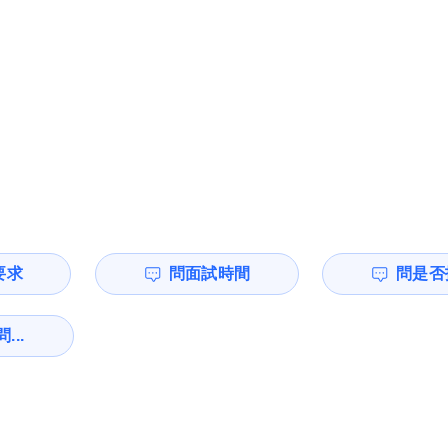
要求
問面試時間
問是否
...