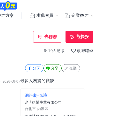
求職會員
企業徵才
徵才方案
去聊聊
熊快投
6~10人應徵
收藏職缺
分享
分享
複製
最多人瀏覽的職缺
2026-08-07
網路劇-臨演
冰孚娛樂事業有限公司
台北市-內湖區