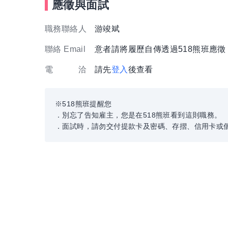
應徵與面試
職務聯絡人
游竣斌
聯絡 Email
意者請將履歷自傳透過518熊班應
電 洽
請先
登入
後查看
※518熊班提醒您
．別忘了告知雇主，您是在518熊班看到這則職務。
．面試時，請勿交付提款卡及密碼、存摺、信用卡或