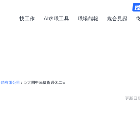
找工作
AI求職工具
職場熊報
媒合見證
行銷有限公司
/
♤大園中班撿貨週休二日
更新日期: