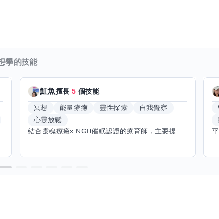
想學的技能
魟魚
擅長
5
個技能
冥想
能量療癒
靈性探索
自我覺察
心靈放鬆
結合靈魂療癒x NGH催眠認證的療育師，主要提供潛意識探索和靈魂導向的催眠療育。你會全程100%清醒跟我對話。