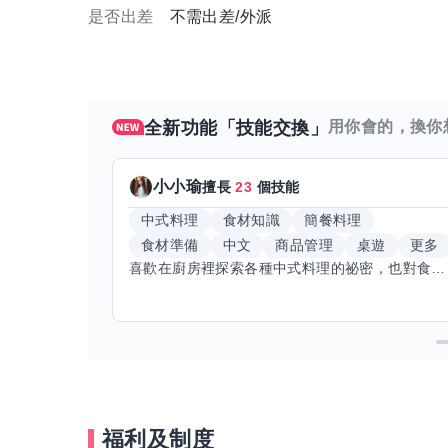
是否出差
不需出差/外派
全新功能「技能交換」
用你會的，換你
小小瑜
擅長
23
個技能
中式料理
食材知識
簡餐料理
食材準備
中文
商品管理
桌遊
更多
喜歡在廚房裡探索各種中式料理的祕密，也對食材的挑選和搭配充滿熱情。平常生活裡，簡餐料理是我的拿手好戲，讓人輕鬆又滿足。最近開始對手繪、攝影和影片剪輯有濃厚興趣，想找伙伴一起學習交換技能，互相激盪創意！希望能和你一起開心成長，分享不只是技術，更是快樂和靈感的碰撞。
福利及制度