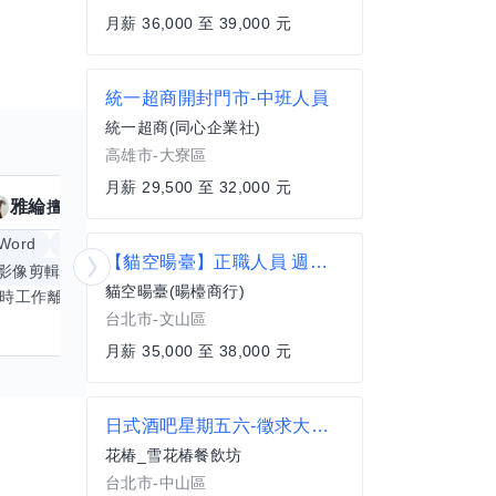
月薪 36,000 至 39,000 元
統一超商開封門市-中班人員
統一超商(同心企業社)
高雄市-大寮區
月薪 29,500 至 32,000 元
雅綸
小姵
擅長
7
個技能
擅
Word
Excel
倉頡輸入法
體重管理
【貓空暘臺】正職人員 週休三日
影像剪輯與後製
手機遊戲
更多
創業
銷
貓空暘臺(暘檯商行)
平時工作離不開Word和Excel，熟練操作讓我在文件整理和數據處理上都得心應手，還能用倉頡輸入法快速打字。近期想挑戰英文學習，希望能透過交換技能一起進步！如果你英文流利，需要中文或電腦技巧輔助，歡迎找我搭檔，咱們一起歡樂學習，互相激勵，成為彼此的學習小夥伴！
台北市-文山區
月薪 35,000 至 38,000 元
日式酒吧星期五六-徵求大學生假日工讀
花椿_雪花椿餐飲坊
台北市-中山區