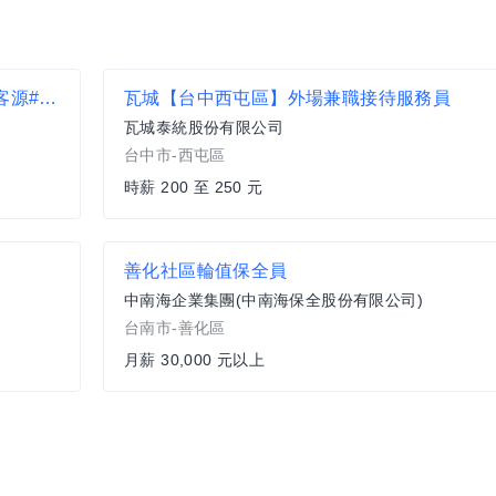
儲備業務幹部(花蓮)#留任獎金#無經驗可#穩定客源#高業績獎金
瓦城【台中西屯區】外場兼職接待服務員
瓦城泰統股份有限公司
台中市-西屯區
時薪 200 至 250 元
善化社區輪值保全員
中南海企業集團(中南海保全股份有限公司)
台南市-善化區
月薪 30,000 元以上