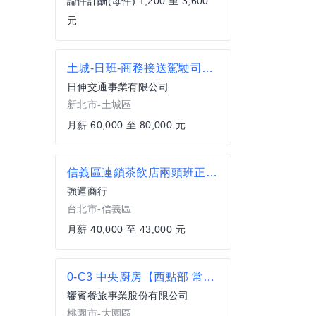
論件計酬(每件) 1,200 至 3,600
元
土城-日班-商務接送駕駛司機-公司配車
日伸交通事業有限公司
新北市-土城區
月薪 60,000 至 80,000 元
信義區連鎖茶飲店兩頭班正職(周休二日)
強運商行
台北市-信義區
月薪 40,000 至 43,000 元
0-C3 中央廚房【西點部 常溫蛋糕組】廚務組長
饗賓餐旅事業股份有限公司
桃園市-大園區