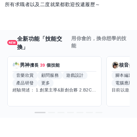
所有求職者以及二度就業都歡迎投遞履歷～
全新功能「技能交
用你會的，換你想學的技
能
換」
男神
核音
擅長
39
個技能
擅
音樂欣賞
顧問服務
遊戲設計
腳本編寫
產品研發
更多
電腦應用
經驗簡述： 1.創業主導&新創合夥 2.B2C產品開發運營一條龍 3.AI應用開發與量化研究新創 標籤話題都可以聊，開放交流 找尋共同創業機會，亦歡迎新創收編