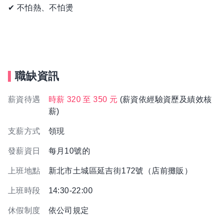
✔ 不怕熱、不怕燙
職缺資訊
薪資待遇
時薪 320 至 350 元
(薪資依經驗資歷及績效核
薪)
支薪方式
領現
發薪資日
每月10號的
上班地點
新北市土城區延吉街172號（店前攤販）
上班時段
14:30-22:00
休假制度
依公司規定