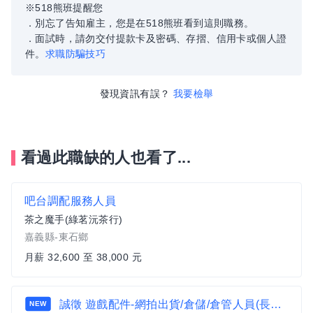
※518熊班提醒您
．別忘了告知雇主，您是在518熊班看到這則職務。
．面試時，請勿交付提款卡及密碼、存摺、信用卡或個人證
件。
求職防騙技巧
發現資訊有誤？
我要檢舉
看過此職缺的人也看了...
吧台調配服務人員
茶之魔手(綠茗沅茶行)
嘉義縣-東石鄉
月薪 32,600 至 38,000 元
誠徵 遊戲配件-網拍出貨/倉儲/倉管人員(長期合作)
NEW