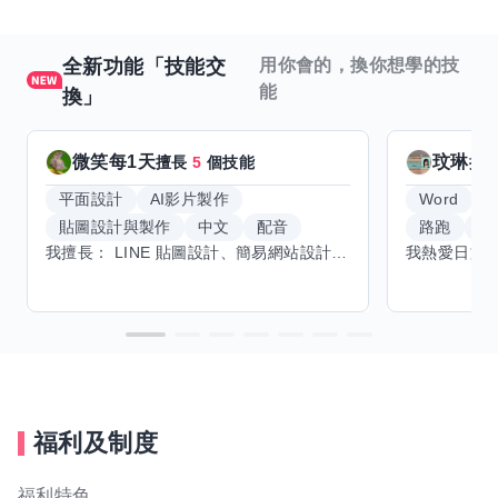
全新功能「技能交
用你會的，換你想學的技
能
換」
微笑每1天
玟琳
擅長
5
個技能
擅
平面設計
AI影片製作
Word
貼圖設計與製作
中文
配音
路跑
羽
我擅長： LINE 貼圖設計、簡易網站設計、影片剪輯、配音、AI 影片創作、音樂創作（原創歌曲／純音樂／配樂） 希望交換技能： ① 游泳（想學：自由式、蝶式） 已會基礎蛙式、仰式，但姿勢尚未標準，希望有人協助修正動作、提升效率。 ② 鋼琴（目前約巴哈初階程度） ③ 英文（程度約 B1～B2） 交換方式： 捷運可到處，部分技能可線上交換。
福利及制度
福利特色