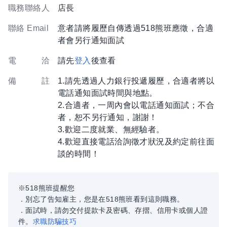
職務聯絡人
店長
聯絡 Email
意者請將履歷自傳透過518熊班應徵，合適
者會另行通知面試
電 洽
請先
登入
後查看
備 註
1.請先透過人力銀行投遞履歷，合適者將以
電話通知面試時間與地點。
2.合適者，一周內會以電話通知面試；不合
者，恕不另行通知，謝謝！
3.歡迎二度就業、無經驗者。
4.歡迎直接電話洽詢徵才狀況及約定前往面
談的時間！
※518熊班提醒您
．別忘了告知雇主，您是在518熊班看到這則職務。
．面試時，請勿交付提款卡及密碼、存摺、信用卡或個人證
件。
求職防騙技巧