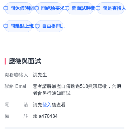
問休假時間
問經驗要求
問面試時間
問是否招人
問幾點上班
自由提問...
應徵與面試
職務聯絡人
洪先生
聯絡 Email
意者請將履歷自傳透過518熊班應徵，合適
者會另行通知面試
電 洽
請先
登入
後查看
備 註
賴:a470434