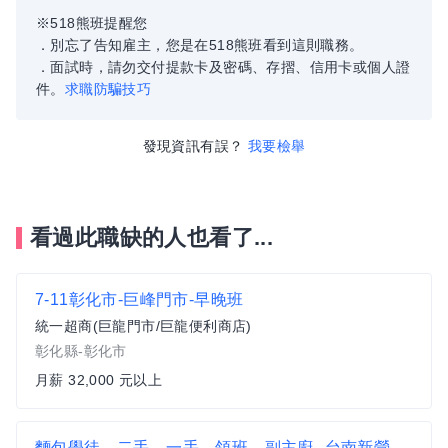
※518熊班提醒您
．別忘了告知雇主，您是在518熊班看到這則職務。
．面試時，請勿交付提款卡及密碼、存摺、信用卡或個人證
件。
求職防騙技巧
發現資訊有誤？
我要檢舉
看過此職缺的人也看了...
7-11彰化市-巨峰門市-早晚班
統一超商(巨龍門市/巨龍便利商店)
彰化縣-彰化市
月薪 32,000 元以上
麵包學徒、二手、一手、領班、副主廚--台南新營麵包坊