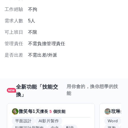
工作經驗
不拘
需求人數
5人
可上班日
不限
管理責任
不需負擔管理責任
是否出差
不需出差/外派
全新功能「技能交
用你會的，換你想學的技
能
換」
微笑每1天
玟琳
擅長
5
個技能
擅
平面設計
AI影片製作
Word