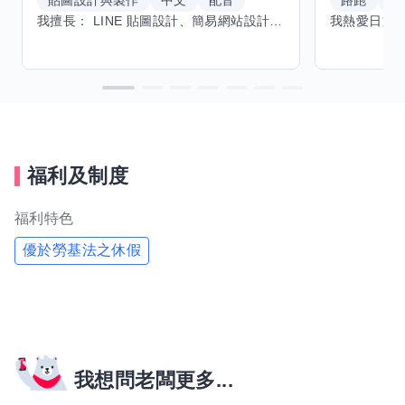
貼圖設計與製作
中文
配音
路跑
羽
我擅長： LINE 貼圖設計、簡易網站設計、影片剪輯、配音、AI 影片創作、音樂創作（原創歌曲／純音樂／配樂） 希望交換技能： ① 游泳（想學：自由式、蝶式） 已會基礎蛙式、仰式，但姿勢尚未標準，希望有人協助修正動作、提升效率。 ② 鋼琴（目前約巴哈初階程度） ③ 英文（程度約 B1～B2） 交換方式： 捷運可到處，部分技能可線上交換。
福利及制度
福利特色
優於勞基法之休假
我想問老闆更多...