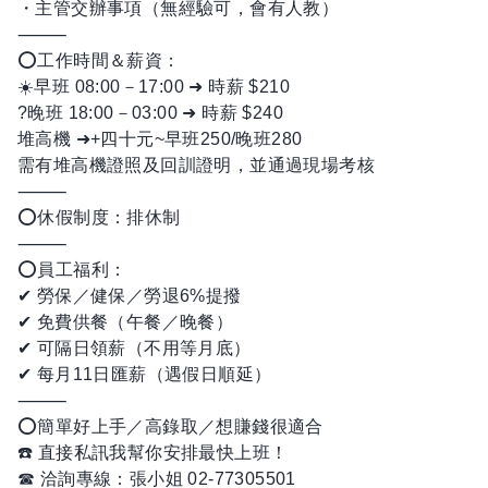
・主管交辦事項（無經驗可，會有人教）
⸻
⭕工作時間＆薪資：
☀️早班 08:00－17:00 ➜ 時薪 $210
?晚班 18:00－03:00 ➜ 時薪 $240
堆高機 ➜+四十元~早班250/晚班280
需有堆高機證照及回訓證明，並通過現場考核
⸻
⭕休假制度：排休制
⸻
⭕員工福利：
✔ 勞保／健保／勞退6%提撥
✔ 免費供餐（午餐／晚餐）
✔ 可隔日領薪（不用等月底）
✔ 每月11日匯薪（遇假日順延）
⸻
⭕簡單好上手／高錄取／想賺錢很適合
☎️ 直接私訊我幫你安排最快上班！
☎︎ 洽詢專線：張小姐 02-77305501