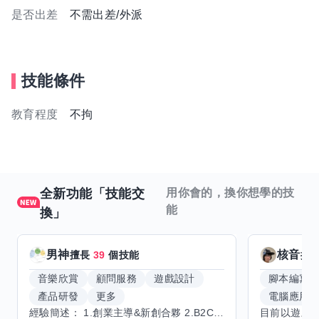
是否出差
不需出差/外派
技能條件
教育程度
不拘
全新功能「技能交
用你會的，換你想學的技
能
換」
男神
核音
擅長
39
個技能
擅
音樂欣賞
顧問服務
遊戲設計
腳本編寫
產品研發
更多
電腦應用
經驗簡述： 1.創業主導&新創合夥 2.B2C產品開發運營一條龍 3.AI應用開發與量化研究新創 標籤話題都可以聊，開放交流 找尋共同創業機會，亦歡迎新創收編