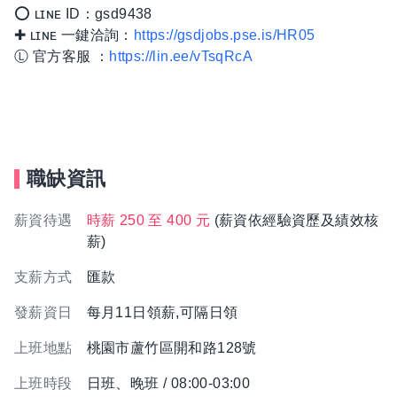
⭕ ʟɪɴᴇ ID：gsd9438
✚ ʟɪɴᴇ 一鍵洽詢：
https://gsdjobs.pse.is/HR05
Ⓛ 官方客服 ：
https://lin.ee/vTsqRcA
職缺資訊
薪資待遇
時薪 250 至 400 元
(薪資依經驗資歷及績效核
薪)
支薪方式
匯款
發薪資日
每月11日領薪,可隔日領
上班地點
桃園市蘆竹區開和路128號
上班時段
日班、晚班 / 08:00-03:00