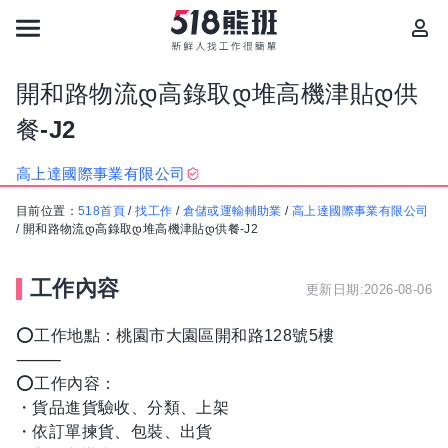
開和路物流დ高錄取დ堆高機津貼დ供
餐-J2
高上達國際事業有限公司
目前位置：
518首頁
/
找工作
/
倉儲或運輸輔助業
/
高上達國際事業有限公司
/
開和路物流დ高錄取დ堆高機津貼დ供餐-J2
工作內容
更新日期:2026-08-06
⭕工作地點：桃園市大園區開和路128號5樓
⸻
⭕工作內容：
・貨品進貨驗收、分類、上架
・依訂單揀貨、包裝、出貨