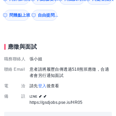
問幾點上班
自由提問...
應徵與面試
職務聯絡人
張小姐
聯絡 Email
意者請將履歷自傳透過518熊班應徵，合適
者會另行通知面試
電 洽
請先
登入
後查看
備 註
ʟɪɴᴇ ⬋ ⬋
https://gsdjobs.pse.is/HR05