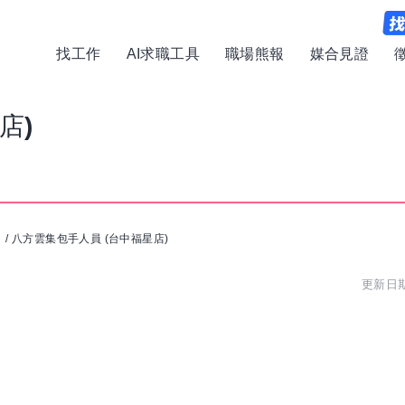
找工作
AI求職工具
職場熊報
媒合見證
店)
司
/
八方雲集包手人員 (台中福星店)
更新日期: