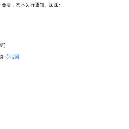
不合者，恕不另行通知。謝謝~
薪)
9號
地圖