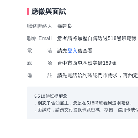
應徵與面試
職務聯絡人
張建良
聯絡 Email
意者請將履歷自傳透過518熊班應
電 洽
請先
登入
後查看
親 洽
台中市西屯區烈美街189號
備 註
請先電話洽詢確認門市需求，再約
※518熊班提醒您
．別忘了告知雇主，您是在518熊班看到這則職務。
．面試時，請勿交付提款卡及密碼、存摺、信用卡或