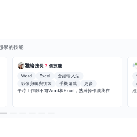
想學的技能
雅綸
擅長
7
個技能
Word
Excel
倉頡輸入法
影像剪輯與後製
手機遊戲
更多
平時工作離不開Word和Excel，熟練操作讓我在文件整理和數據處理上都得心應手，還能用倉頡輸入法快速打字。近期想挑戰英文學習，希望能透過交換技能一起進步！如果你英文流利，需要中文或電腦技巧輔助，歡迎找我搭檔，咱們一起歡樂學習，互相激勵，成為彼此的學習小夥伴！