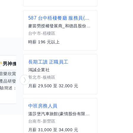
587 台中梧棲餐廳 服務員(兼職)
麥當勞授權發展商_和德昌股份有限公司
台中市-梧棲區
時薪 196 元以上
長期工讀 正職員工
男神
核音
擅長
39
個技能
擅
鴻誠企業社
音樂欣賞
顧問服務
遊戲設計
腳本編寫
新北市-板橋區
產品研發
跨部門協作
更多
電腦應用相
月薪 29,500 至 32,000 元
經驗簡述： 1.創業主導&新創合夥 2.B2C產品開發運營一條龍 3.AI應用開發與量化研究新創 標籤話題都可以聊，開放交流 找尋共同創業機會，亦歡迎新創收編
中班房務人員
溫莎堡汽車旅館(豪情股份有限公司)
台南市-新營區
月薪 31,000 至 34,000 元