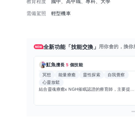
教育程度
國中、高中職、專科、大學
需備駕照
輕型機車
全新功能「技能交換」
用你會的，換你
魟魚
擅長
5
個技能
冥想
能量療癒
靈性探索
自我覺察
心靈放鬆
結合靈魂療癒x NGH催眠認證的療育師，主要提供潛意識探索和靈魂導向的催眠療育。你會全程100%清醒跟我對話。