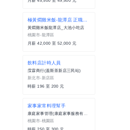
月薪 45,500 至 49,500 元
極黃燜雞米飯-龍潭店 正職內場一頭班
黃燜雞米飯龍潭店_大池小吃店
桃園市-龍潭區
月薪 42,000 至 52,000 元
飲料店計時人員
霂霖商行(蓋斯茶新店三民站)
新北市-新店區
時薪 196 至 200 元
家事家常料理幫手
康庭家事管理(康庭家事服務有限公司)
桃園市-桃園區
時薪 250 至 300 元