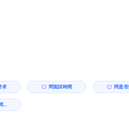
要求
問面試時間
問是否
...