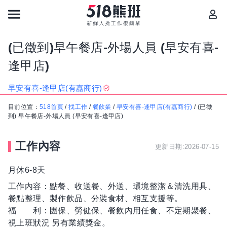
(已徵到)早午餐店-外場人員 (早安有喜-
逢甲店)
早安有喜-逢甲店(有嚞商行)
目前位置：
518首頁
/
找工作
/
餐飲業
/
早安有喜-逢甲店(有嚞商行)
/
(已徵
到) 早午餐店-外場人員 (早安有喜-逢甲店)
工作內容
更新日期:2026-07-15
月休6-8天
工作內容：點餐、收送餐、外送、環境整潔＆清洗用具、
餐點整理、製作飲品、分裝食材、相互支援等。
福 利：團保、勞健保、餐飲內用任食、不定期聚餐、
視上班狀況 另有業績獎金。