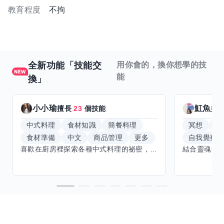
教育程度
不拘
全新功能「技能交
用你會的，換你想學的技
能
換」
小小瑜
魟魚
擅長
23
個技能
擅
中式料理
食材知識
簡餐料理
冥想
能
食材準備
中文
商品管理
更多
自我覺察
喜歡在廚房裡探索各種中式料理的祕密，也對食材的挑選和搭配充滿熱情。平常生活裡，簡餐料理是我的拿手好戲，讓人輕鬆又滿足。最近開始對手繪、攝影和影片剪輯有濃厚興趣，想找伙伴一起學習交換技能，互相激盪創意！希望能和你一起開心成長，分享不只是技術，更是快樂和靈感的碰撞。