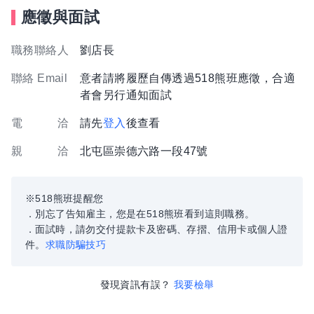
應徵與面試
職務聯絡人
劉店長
聯絡 Email
意者請將履歷自傳透過518熊班應徵，合適
者會另行通知面試
電 洽
請先
登入
後查看
親 洽
北屯區崇德六路一段47號
※518熊班提醒您
．別忘了告知雇主，您是在518熊班看到這則職務。
．面試時，請勿交付提款卡及密碼、存摺、信用卡或個人證
件。
求職防騙技巧
發現資訊有誤？
我要檢舉