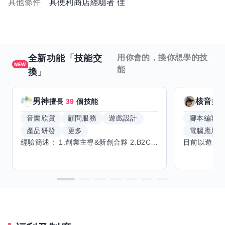
其他條件
具便利商店經驗者 佳
全新功能「技能交
用你會的，換你想學的技
能
換」
男神
核音
擅長
39
個技能
擅
音樂欣賞
顧問服務
遊戲設計
腳本編寫
產品研發
更多
電腦應用
經驗簡述： 1.創業主導&新創合夥 2.B2C產品開發運營一條龍 3.AI應用開發與量化研究新創 標籤話題都可以聊，開放交流 找尋共同創業機會，亦歡迎新創收編