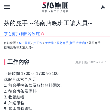
茶的魔手 --德南店晚班工讀人員--
茶之魔手(新田冷飲店)
目前位置：
518首頁
/
找工作
/
餐飲業
/
茶之魔手(新田冷飲店)
/
茶的魔手 --
德南店晚班工讀人員--
工作內容
更新日期:2026-08-07
上班時間 1700 or 1730至2100
休假月休六至八天
1. 前台手搖茶飲及各類飲料調製.
2. 後台煮茶及備料.
3. 收銀結帳.
4. 外送服務.
5. 基本店務處理