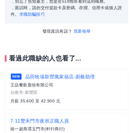
．別忘了告知雇主，您是在518熊班看到這則職務。
．面試時，請勿交付提款卡及密碼、存摺、信用卡或個人證
件。
求職防騙技巧
發現資訊有誤？
我要檢舉
看過此職缺的人也看了...
品田牧場新營萬家福店-廚藝助理
NEW
王品餐飲股份有限公司
台南市-新營區
月薪 35,600 至 42,900 元
7-11豐禾門市夜班正職人員
統一超商璞玉門市(軒行商行)