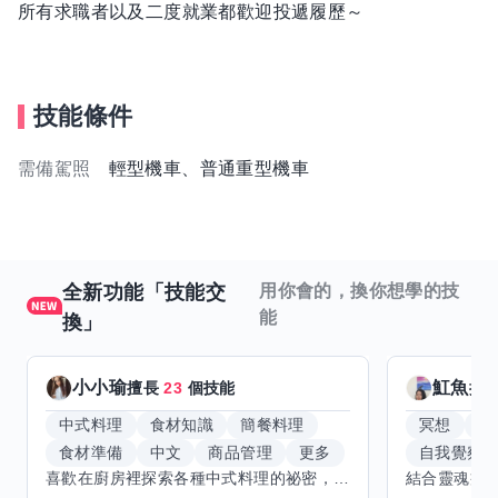
所有求職者以及二度就業都歡迎投遞履歷～
技能條件
需備駕照
輕型機車、普通重型機車
全新功能「技能交
用你會的，換你想學的技
能
換」
小小瑜
魟魚
擅長
23
個技能
擅
中式料理
食材知識
簡餐料理
冥想
能
食材準備
中文
商品管理
更多
自我覺察
喜歡在廚房裡探索各種中式料理的祕密，也對食材的挑選和搭配充滿熱情。平常生活裡，簡餐料理是我的拿手好戲，讓人輕鬆又滿足。最近開始對手繪、攝影和影片剪輯有濃厚興趣，想找伙伴一起學習交換技能，互相激盪創意！希望能和你一起開心成長，分享不只是技術，更是快樂和靈感的碰撞。