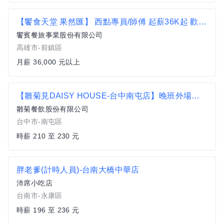
【饗食天堂 果然匯】 西點專員/師傅 起薪36K起 歡迎新鮮人、相關經驗者來詳談【前鎮區】
饗賓餐旅事業股份有限公司
高雄市-前鎮區
月薪 36,000 元以上
【雛菊見DAISY HOUSE-台中南屯店】晚班外場計時人員
雛菊餐飲股份有限公司
台中市-南屯區
時薪 210 至 230 元
胖老爹(計時人員)-台南大橋中華店
沛席小吃店
台南市-永康區
時薪 196 至 236 元