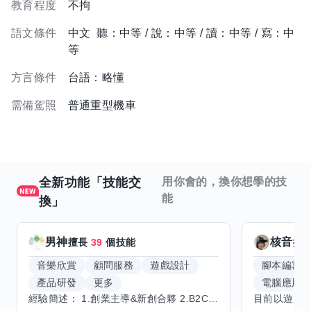
教育程度
不拘
語文條件
中文 聽：中等 / 說：中等 / 讀：中等 / 寫：中
等
方言條件
台語：略懂
需備駕照
普通重型機車
全新功能「技能交
用你會的，換你想學的技
能
換」
男神
核音
擅長
39
個技能
擅
音樂欣賞
顧問服務
遊戲設計
腳本編寫
產品研發
更多
電腦應用
經驗簡述： 1.創業主導&新創合夥 2.B2C產品開發運營一條龍 3.AI應用開發與量化研究新創 標籤話題都可以聊，開放交流 找尋共同創業機會，亦歡迎新創收編