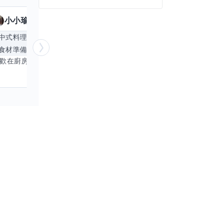
小小瑜
魟魚
擅長
23
個技能
擅
中式料理
食材知識
簡餐料理
冥想
能
食材準備
中文
商品管理
桌遊
更多
心靈放鬆
喜歡在廚房裡探索各種中式料理的祕密，也對食材的挑選和搭配充滿熱情。平常生活裡，簡餐料理是我的拿手好戲，讓人輕鬆又滿足。最近開始對手繪、攝影和影片剪輯有濃厚興趣，想找伙伴一起學習交換技能，互相激盪創意！希望能和你一起開心成長，分享不只是技術，更是快樂和靈感的碰撞。