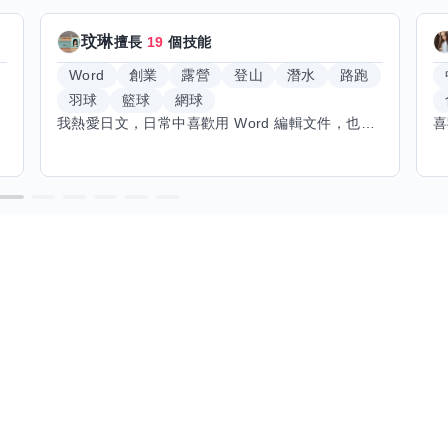
玟琳
擅長
19
個技能
Word
創業
露營
登山
潛水
路跑
羽球
籃球
網球
我熱愛日文，日常中喜歡用 Word 編輯文件，也對創業有不少想法。希望能找到願意和我交換技能的朋友，我願意分享日文和辦公軟體技巧，期待學習手繪和烏克麗麗，感受不同的藝術魅力。年長帶來沉澱與耐心，願與你互相成長，一同探索新領域的喜悅。