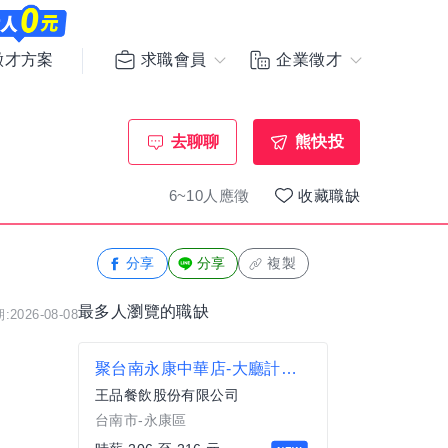
求職會員
企業徵才
徵才方案
去聊聊
熊快投
6~10人應徵
收藏職缺
分享
分享
複製
最多人瀏覽的職缺
2026-08-08
聚台南永康中華店-大廳計時人員.
王品餐飲股份有限公司
台南市-永康區