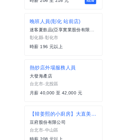
時薪 206 至 216 元
NEW
晚班人員(彰化 站前店)
迷客夏飲品(亞享實業股份有限公司)
彰化縣-彰化市
時薪 196 元以上
熱炒店外場服務人員
大發海產店
台北市-北投區
月薪 40,000 至 42,000 元
【韓姜熙的小廚房】大直美麗華店-外場計時
豆府股份有限公司
台北市-中山區
時薪 208 元以上