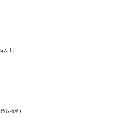
小時以上。
。
績效核薪)