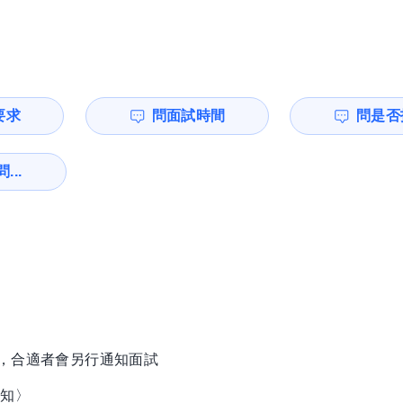
要求
問面試時間
問是否
...
徵，合適者會另行通知面試
通知〉