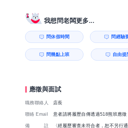
我想問老闆更多...
問休假時間
問經驗
問幾點上班
自由提問
應徵與面試
職務聯絡人
店長
聯絡 Email
意者請將履歷自傳透過518熊班應
備 註
〈經履歷審查未符合者，恕不另行