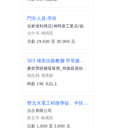
門市人員-早班
全家便利商店(神岡新工業店/福億商店)
台中市-神岡區
月薪 29,500 至 30,000 元
303 埔里信義餐廳 早班服務員(兼職)
麥當勞授權發展商_和德昌股份有限公司
南投縣-埔里鎮
時薪 196 元以上
雙北水電工程徵學徒、半技人員
汣点有限公司
新北市-板橋區
日薪 1,600 至 3,800 元