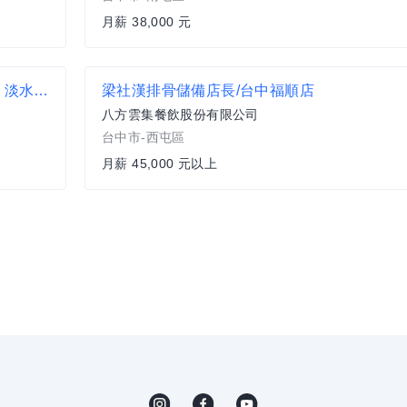
月薪 38,000 元
【すき家 SUKIYA】★月薪33,800元(含全勤)★ 淡水捷運店 全職
梁社漢排骨儲備店長/台中福順店
八方雲集餐飲股份有限公司
台中市-西屯區
月薪 45,000 元以上