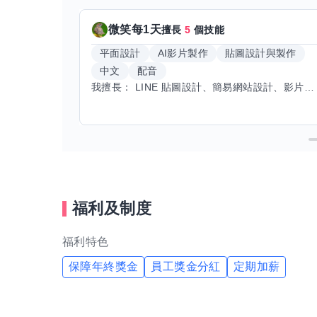
微笑每1天
擅長
5
個技能
平面設計
AI影片製作
貼圖設計與製作
中文
配音
我擅長： LINE 貼圖設計、簡易網站設計、影片剪輯、配音、AI 影片創作、音樂創作（原創歌曲／純音樂／配樂） 希望交換技能： ① 游泳（想學：自由式、蝶式） 已會基礎蛙式、仰式，但姿勢尚未標準，希望有人協助修正動作、提升效率。 ② 鋼琴（目前約巴哈初階程度） ③ 英文（程度約 B1～B2） 交換方式： 捷運可到處，部分技能可線上交換。
福利及制度
福利特色
保障年終獎金
員工獎金分紅
定期加薪