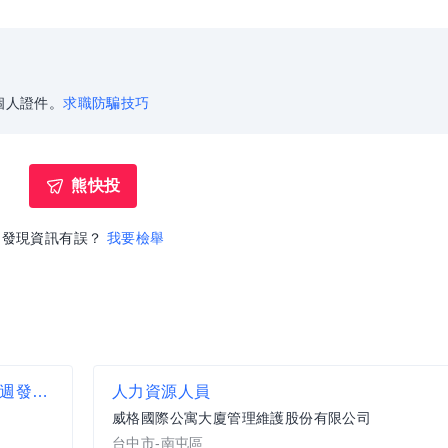
個人證件。
求職防騙技巧
熊快投
發現資訊有誤？
我要檢舉
Q BURGER【中壢區 儲備店經理】一頭班 x 雙週發薪 x 過年連休5天
人力資源人員
威格國際公寓大廈管理維護股份有限公司
台中市-南屯區