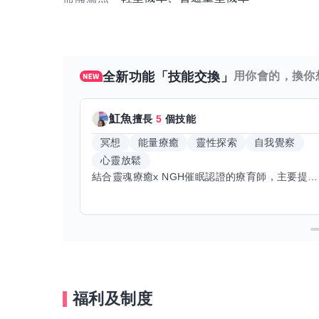
全新功能「技能交換」
用你會的，換你
魟魚
擅長
5
個技能
冥想
能量療癒
靈性探索
自我覺察
心靈放鬆
結合靈魂療癒x NGH催眠認證的療育師，主要提供潛意識探索和靈魂導向的催眠療育。你會全程100%清醒跟我對話。
福利及制度