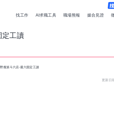
找工作
AI求職工具
職場熊報
媒合見證
固定工讀
) 野瘦派斗六店-週六固定工讀
更新日期:
。