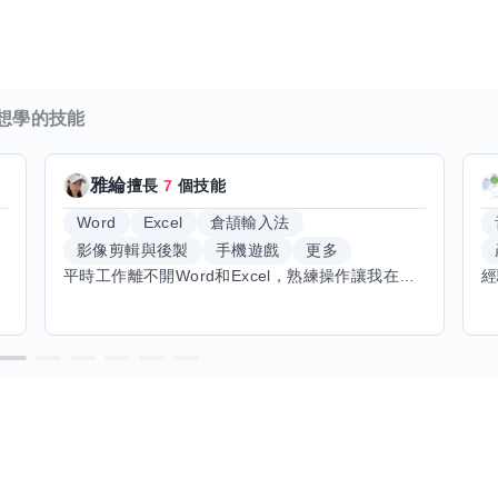
想學的技能
雅綸
擅長
7
個技能
Word
Excel
倉頡輸入法
影像剪輯與後製
手機遊戲
更多
平時工作離不開Word和Excel，熟練操作讓我在文件整理和數據處理上都得心應手，還能用倉頡輸入法快速打字。近期想挑戰英文學習，希望能透過交換技能一起進步！如果你英文流利，需要中文或電腦技巧輔助，歡迎找我搭檔，咱們一起歡樂學習，互相激勵，成為彼此的學習小夥伴！