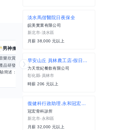
淡水馬偕醫院日夜保全
皖美實業有限公司
新北市-淡水區
月薪 38,000 元以上
男神
核音
擅長
39
個技能
擅
音樂欣賞
顧問服務
遊戲設計
腳本編寫
早安山丘 員林農工店-假日計時人員
產品研發
跨部門協作
更多
電腦應用相
力天世紀餐飲有限公司
經驗簡述： 1.創業主導&新創合夥 2.B2C產品開發運營一條龍 3.AI應用開發與量化研究新創 標籤話題都可以聊，開放交流 找尋共同創業機會，亦歡迎新創收編
彰化縣-員林市
時薪 206 元以上
復健科行政助理.永和冠宏骨科診所
冠宏骨科診所
新北市-永和區
月薪 32,000 元以上