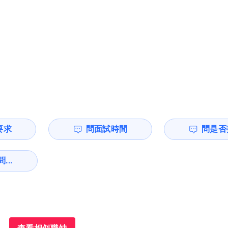
要求
問面試時間
問是否
...