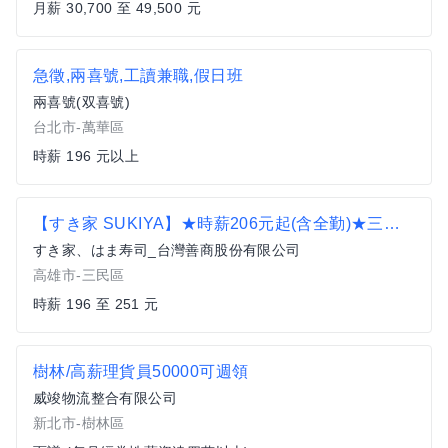
月薪 30,700 至 49,500 元
急徵,兩喜號,工讀兼職,假日班
兩喜號(双喜號)
台北市-萬華區
時薪 196 元以上
【すき家 SUKIYA】★時薪206元起(含全勤)★三民九如店
すき家、はま寿司_台灣善商股份有限公司
高雄市-三民區
時薪 196 至 251 元
樹林/高薪理貨員50000可週領
威竣物流整合有限公司
新北市-樹林區