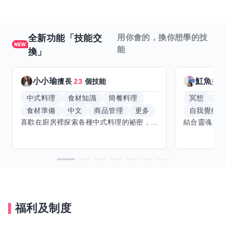
全新功能「技能交
用你會的，換你想學的技
能
換」
小小瑜
魟魚
擅長
23
個技能
擅
中式料理
食材知識
簡餐料理
冥想
能
食材準備
中文
商品管理
更多
自我覺察
喜歡在廚房裡探索各種中式料理的祕密，也對食材的挑選和搭配充滿熱情。平常生活裡，簡餐料理是我的拿手好戲，讓人輕鬆又滿足。最近開始對手繪、攝影和影片剪輯有濃厚興趣，想找伙伴一起學習交換技能，互相激盪創意！希望能和你一起開心成長，分享不只是技術，更是快樂和靈感的碰撞。
福利及制度