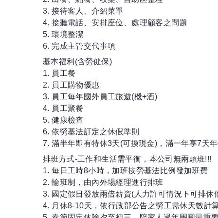
3. 接待客人、介紹菜單
4. 接聽電話、安排座位、處理顧客之問題
5. 環境整潔
6. 完成主管交代事項
基本福利(含勞健保)
1. 員工餐
2. 員工購物優惠
3. 員工每年國外員工旅遊(機+酒)
4. 員工聚餐
5. 健康檢查
6. 依勞基法訂定之休假準則
7. 滿半年即有特休3天(可換現金)，滿一年享7天
排班方式-工作和生活需平衡，本公司無兩頭班!!!
1. 每日工時8小時，加班按勞基法比例發加班費
2. 輪班制，由內外場經理進行排班
3. 國定假日發放兩倍薪資(人力許可情況下可排休假
4. 月休8-10天，依行政部公告之勞工需休天數計
5. 春節固定休除夕至初三，陪家人過年團圓最重