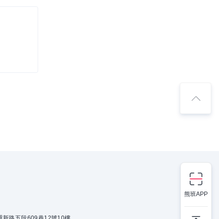
熊班APP
新路五段609巷12號10樓