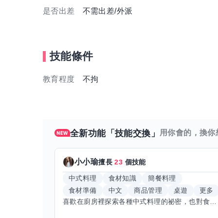
是否出差
不需出差/外派
技能條件
教育程度
不拘
全新功能「技能交換」
用你會的，換你
小小瑜
擅長
23
個技能
中式料理
食材知識
簡餐料理
食材準備
中文
商品管理
桌遊
更多
喜歡在廚房裡探索各種中式料理的祕密，也對食材的挑選和搭配充滿熱情。平常生活裡，簡餐料理是我的拿手好戲，讓人輕鬆又滿足。最近開始對手繪、攝影和影片剪輯有濃厚興趣，想找伙伴一起學習交換技能，互相激盪創意！希望能和你一起開心成長，分享不只是技術，更是快樂和靈感的碰撞。