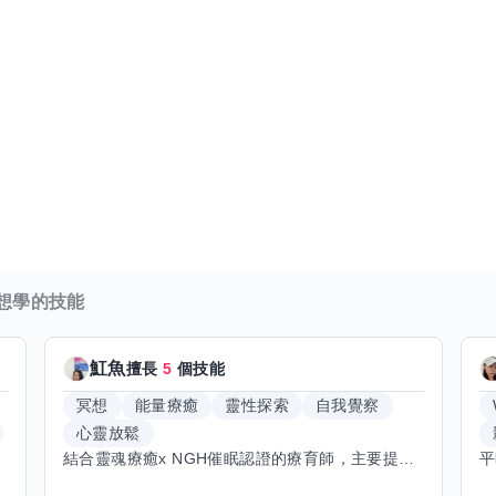
想學的技能
魟魚
擅長
5
個技能
冥想
能量療癒
靈性探索
自我覺察
心靈放鬆
結合靈魂療癒x NGH催眠認證的療育師，主要提供潛意識探索和靈魂導向的催眠療育。你會全程100%清醒跟我對話。