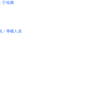
號
地圖
員／專櫃人員