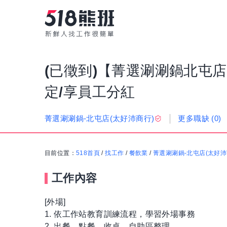
(已徵到)【菁選涮涮鍋北屯店
定/享員工分紅
更多職缺
(0)
菁選涮涮鍋-北屯店(太好沛商行)
目前位置：
518首頁
/
找工作
/
餐飲業
/
菁選涮涮鍋-北屯店(太好沛
工作內容
[外場]
1. 依工作站教育訓練流程，學習外場事務
2. 出餐、點餐、收桌、自助區整理