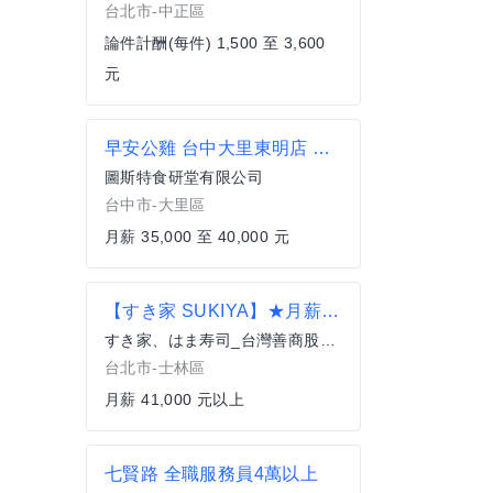
台北市-中正區
論件計酬(每件) 1,500 至 3,600
元
早安公雞 台中大里東明店 門市店長
圖斯特食研堂有限公司
台中市-大里區
月薪 35,000 至 40,000 元
【すき家 SUKIYA】★月薪41,000元★士林店 儲備幹部
すき家、はま寿司_台灣善商股份有限公司
台北市-士林區
月薪 41,000 元以上
七賢路 全職服務員4萬以上