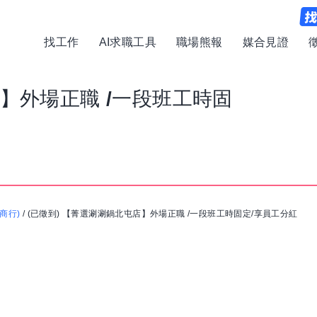
找工作
AI求職工具
職場熊報
媒合見證
】外場正職 /一段班工時固
商行)
/
(已徵到) 【菁選涮涮鍋北屯店】外場正職 /一段班工時固定/享員工分紅