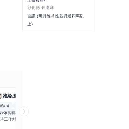
上豪農產行
彰化縣-伸港鄉
面議 (每月經常性薪資達四萬以
上)
雅綸
小姵
擅長
7
個技能
擅
Word
Excel
倉頡輸入法
體重管理
影像剪輯與後製
手機遊戲
更多
創業
銷
平時工作離不開Word和Excel，熟練操作讓我在文件整理和數據處理上都得心應手，還能用倉頡輸入法快速打字。近期想挑戰英文學習，希望能透過交換技能一起進步！如果你英文流利，需要中文或電腦技巧輔助，歡迎找我搭檔，咱們一起歡樂學習，互相激勵，成為彼此的學習小夥伴！