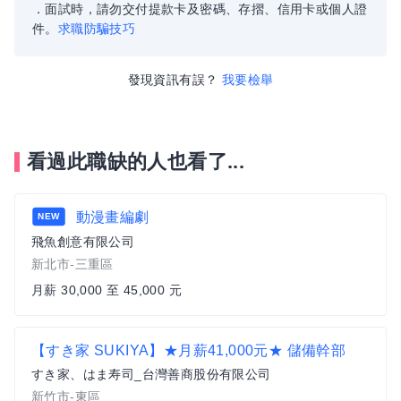
．面試時，請勿交付提款卡及密碼、存摺、信用卡或個人證
件。
求職防騙技巧
發現資訊有誤？
我要檢舉
看過此職缺的人也看了...
動漫畫編劇
NEW
飛魚創意有限公司
新北市-三重區
月薪 30,000 至 45,000 元
【すき家 SUKIYA】★月薪41,000元★ 儲備幹部
すき家、はま寿司_台灣善商股份有限公司
新竹市-東區