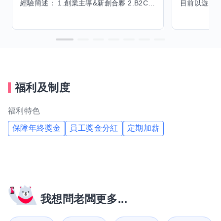
經驗簡述： 1.創業主導&新創合夥 2.B2C產品開發運營一條龍 3.AI應用開發與量化研究新創 標籤話題都可以聊，開放交流 找尋共同創業機會，亦歡迎新創收編
福利及制度
福利特色
保障年終獎金
員工獎金分紅
定期加薪
我想問老闆更多...