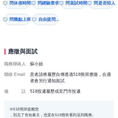
問休假時間
問經驗要求
問面試時間
問是否招人
問幾點上班
自由提問...
應徵與面試
職務聯絡人
蘇小姐
聯絡 Email
意者請將履歷自傳透過518熊班應徵，合適
者會另行通知面試
備 註
518投遞履歷或至門市投遞
※518熊班提醒您
．別忘了告知雇主，您是在518熊班看到這則職務。