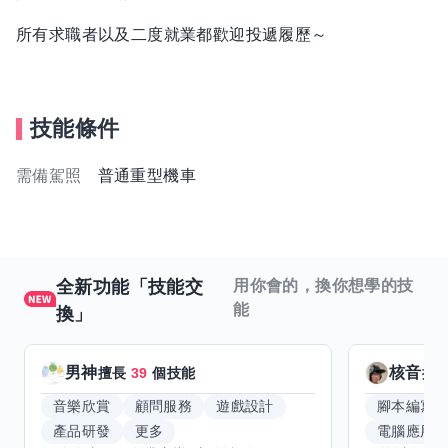
所有求職者以及二度就業都歡迎投遞履歷～
技能條件
需備駕照
普通重型機車
全新功能「技能交
用你會的，換你想學的技
能
換」
男神
核音
擅長
39
個技能
擅
音樂欣賞
顧問服務
遊戲設計
腳本編寫
產品研發
更多
電腦應用