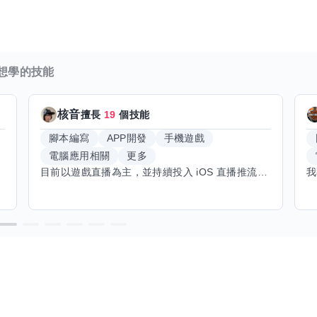
想學的技能
核音
擅長
19
個技能
腳本編寫
APP開發
手機遊戲
電腦應用相關
更多
目前以遊戲直播為主，並持續投入 iOS 直播推流應用開發。對直播技術、影音串流、AI 應用、內容創作與產品設計有濃厚興趣，平時透過實作累積開發經驗，也持續學習 Godot 遊戲開發、影音剪輯、音樂創作與編曲等相關技術。 希望透過技能交換認識不同背景的夥伴，一起交流開發經驗、Side Project、AI 工作流程、內容創作與職涯發展。如果你也對程式開發、直播技術、設計、美術、Cosplay、造型、化妝、攝影、影音製作、音樂創作等領域有興趣，都很歡迎交流，彼此分享經驗、互相學習，一起成長。