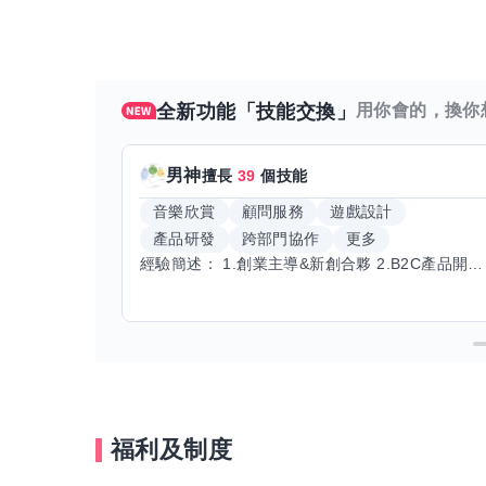
全新功能「技能交換」
用你會的，換你
男神
擅長
39
個技能
音樂欣賞
顧問服務
遊戲設計
產品研發
跨部門協作
更多
經驗簡述： 1.創業主導&新創合夥 2.B2C產品開發運營一條龍 3.AI應用開發與量化研究新創 標籤話題都可以聊，開放交流 找尋共同創業機會，亦歡迎新創收編
福利及制度