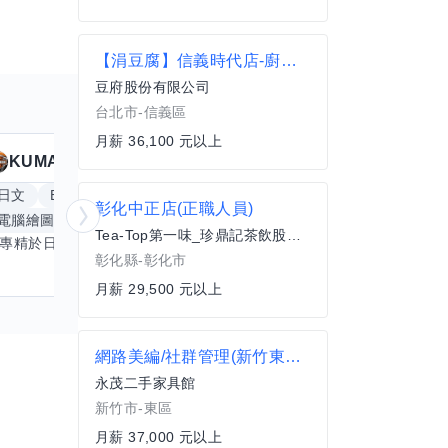
【涓豆腐】信義時代店-廚務專員
豆府股份有限公司
台北市-信義區
月薪 36,100 元以上
KUMA
Anitta
擅長
19
個技能
日文
Excel
Word
PowerPoint
英文
手
彰化中正店(正職人員)
電腦繪圖
手繪
影像剪輯與後製
更多
Tea-Top第一味_珍鼎記茶飲股份有限公司
我專精於日文語言及文書處理軟體，尤其擅長Excel與Word的高效運用，具備穩健的專業技能。近期希望拓展英文溝通能力，進而深入遊戲設計與動畫製作領域。期盼透過技能交流，共同成長，彼此激盪出創新思維，提升專業價值。若您在相關領域有心得，樂於互惠分享，誠摯邀請一同探索更多可能。
彰化縣-彰化市
月薪 29,500 元以上
網路美編/社群管理(新竹東區 起薪37000)起
永茂二手家具館
新竹市-東區
月薪 37,000 元以上