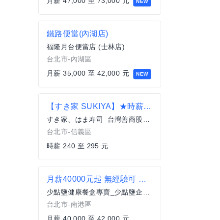
月薪 47,000 至 73,000 元
NEW
鐵路便當(內湖店)
福隆月台便當店 (士林店)
台北市-內湖區
月薪 35,000 至 42,000 元
NEW
【すき家 SUKIYA】★時薪250元起(含全勤)★ 微風南山店
すき家、はま寿司_台灣善商股份有限公司
台北市-信義區
時薪 240 至 295 元
月薪40000元起 無經驗可 南港店-正職人員
少點鹽健康餐盒專賣_少點鹽企業社
台北市-南港區
月薪 40,000 至 42,000 元