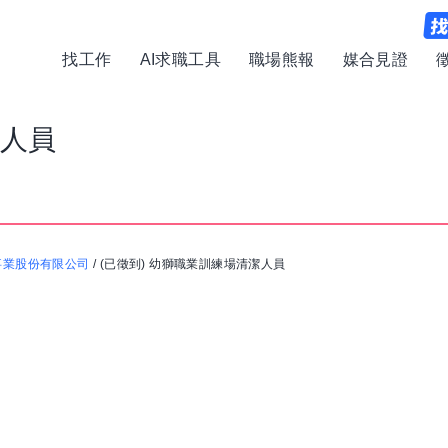
找工作
AI求職工具
職場熊報
媒合見證
潔人員
事業股份有限公司
/
(已徵到) 幼獅職業訓練場清潔人員