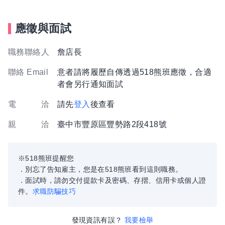
應徵與面試
職務聯絡人
詹店長
聯絡 Email
意者請將履歷自傳透過518熊班應徵，合適
者會另行通知面試
電 洽
請先
登入
後查看
親 洽
臺中市豐原區豐勢路2段418號
※518熊班提醒您
．別忘了告知雇主，您是在518熊班看到這則職務。
．面試時，請勿交付提款卡及密碼、存摺、信用卡或個人證
件。
求職防騙技巧
發現資訊有誤？
我要檢舉