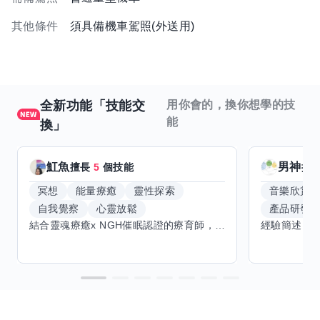
其他條件
須具備機車駕照(外送用)
全新功能「技能交
用你會的，換你想學的技
能
換」
魟魚
男神
擅長
5
個技能
擅
冥想
能量療癒
靈性探索
音樂欣賞
自我覺察
心靈放鬆
產品研發
結合靈魂療癒x NGH催眠認證的療育師，主要提供潛意識探索和靈魂導向的催眠療育。你會全程100%清醒跟我對話。