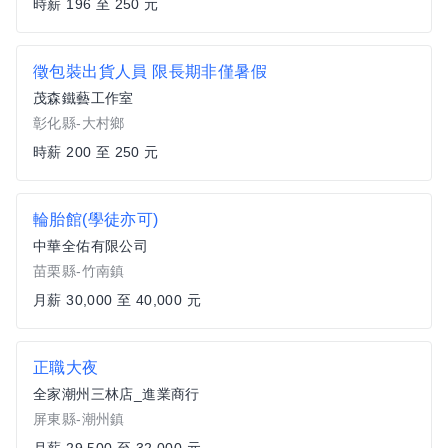
時薪 196 至 250 元
徵包裝出貨人員 限長期非僅暑假
茂森鐵藝工作室
彰化縣-大村鄉
時薪 200 至 250 元
輪胎館(學徒亦可)
中華全佑有限公司
苗栗縣-竹南鎮
月薪 30,000 至 40,000 元
正職大夜
全家潮州三林店_進業商行
屏東縣-潮州鎮