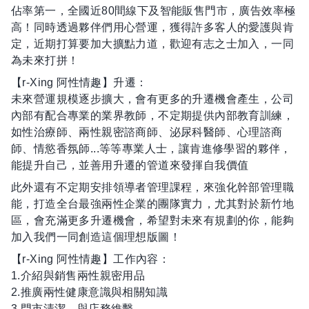
佔率第一，全國近80間線下及智能販售門市，廣告效率極
高！同時透過夥伴們用心營運，獲得許多客人的愛護與肯
定，近期打算要加大擴點力道，歡迎有志之士加入，一同
為未來打拼！
【r-Xing 阿性情趣】升遷：
未來營運規模逐步擴大，會有更多的升遷機會產生，公司
內部有配合專業的業界教師，不定期提供內部教育訓練，
如性治療師、兩性親密諮商師、泌尿科醫師、心理諮商
師、情慾香氛師...等等專業人士，讓肯進修學習的夥伴，
能提升自己，並善用升遷的管道來發揮自我價值
此外還有不定期安排領導者管理課程，來強化幹部管理職
能，打造全台最強兩性企業的團隊實力，尤其對於新竹地
區，會充滿更多升遷機會，希望對未來有規劃的你，能夠
加入我們一同創造這個理想版圖！
【r-Xing 阿性情趣】工作內容：
1.介紹與銷售兩性親密用品
2.推廣兩性健康意識與相關知識
3.門市清潔，與店務維繫