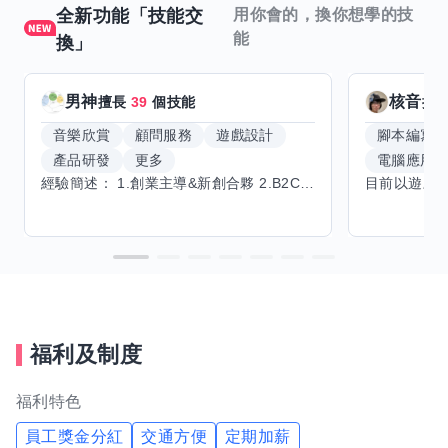
全新功能「技能交
用你會的，換你想學的技
能
換」
男神
核音
擅長
39
個技能
擅
音樂欣賞
顧問服務
遊戲設計
腳本編寫
產品研發
更多
電腦應用
經驗簡述： 1.創業主導&新創合夥 2.B2C產品開發運營一條龍 3.AI應用開發與量化研究新創 標籤話題都可以聊，開放交流 找尋共同創業機會，亦歡迎新創收編
福利及制度
福利特色
員工獎金分紅
交通方便
定期加薪