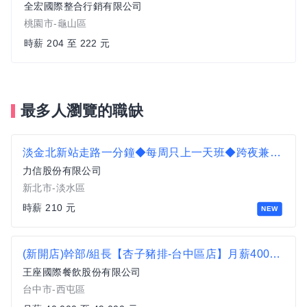
全宏國際整合行銷有限公司
桃園市-龜山區
時薪 204 至 222 元
最多人瀏覽的職缺
淡金北新站走路一分鐘◆每周只上一天班◆跨夜兼職日領薪◆物流理貨員c1
力信股份有限公司
新北市-淡水區
時薪 210 元
NEW
(新開店)幹部/組長【杏子豬排-台中區店】月薪40000-49000#另有門市達標獎金
王座國際餐飲股份有限公司
台中市-西屯區