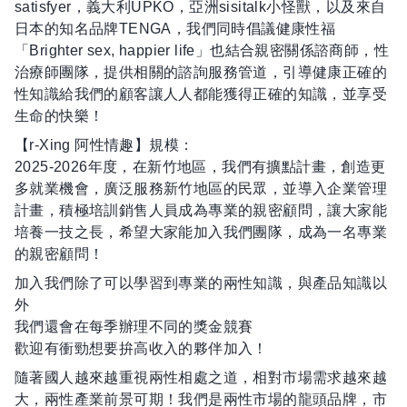
satisfyer，義大利UPKO，亞洲sisitalk小怪獸，以及來自
日本的知名品牌TENGA，我們同時倡議健康性福
「Brighter sex, happier life」也結合親密關係諮商師，性
治療師團隊，提供相關的諮詢服務管道，引導健康正確的
性知識給我們的顧客讓人人都能獲得正確的知識，並享受
生命的快樂！
【r-Xing 阿性情趣】規模：
2025-2026年度，在新竹地區，我們有擴點計畫，創造更
多就業機會，廣泛服務新竹地區的民眾，並導入企業管理
計畫，積極培訓銷售人員成為專業的親密顧問，讓大家能
培養一技之長，希望大家能加入我們團隊，成為一名專業
的親密顧問！
加入我們除了可以學習到專業的兩性知識，與產品知識以
外
我們還會在每季辦理不同的獎金競賽
歡迎有衝勁想要拚高收入的夥伴加入！
隨著國人越來越重視兩性相處之道，相對市場需求越來越
大，兩性產業前景可期！我們是兩性市場的龍頭品牌，市