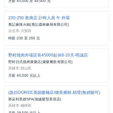
月薪 40,000 至 49,000 元
230-250 敦南店 計時人員 午 外場
詹記麻辣火鍋(詹記森林麻辣有限公司)
台北市-大安區
時薪 230 至 250 元
野村燒肉外場店長45000起休8-10天-明誠店
野村日式燒烤康樂店(康樂餐飲有限公司)
高雄市-鼓山區
月薪 45,000 元以上
(急)SDOREE美妍建楠店/徵美療師.助理(無經驗可)
斯朵利美妍SPA(瑜婕髮型美容店)
高雄市-楠梓區
月薪 29,500 元以上