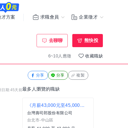
求職會員
企業徵才
徵才方案
去聊聊
熊快投
6~10人應徵
收藏職缺
分享
分享
複製
最多人瀏覽的職缺
新日期:45天前
《月薪43,000元至45,000元》【日商壽司郎】台北民權建國店-正職人員★歡迎二度就業、無經驗者★
台灣壽司郎股份有限公司
台北市-中山區