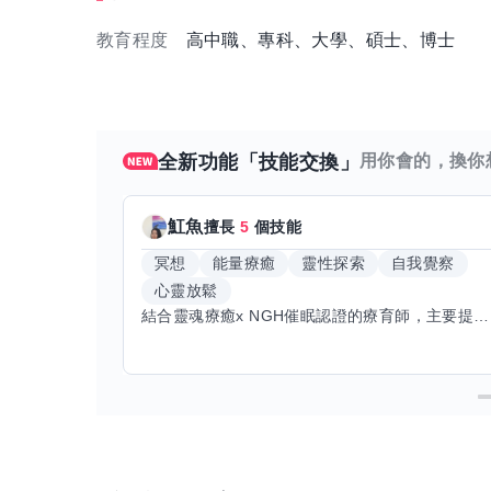
教育程度
高中職、專科、大學、碩士、博士
全新功能「技能交換」
用你會的，換你
魟魚
擅長
5
個技能
冥想
能量療癒
靈性探索
自我覺察
心靈放鬆
結合靈魂療癒x NGH催眠認證的療育師，主要提供潛意識探索和靈魂導向的催眠療育。你會全程100%清醒跟我對話。