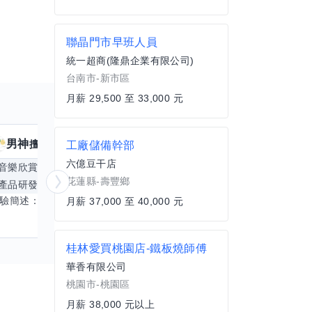
聯晶門市早班人員
統一超商(隆鼎企業有限公司)
台南市-新市區
月薪 29,500 至 33,000 元
男神
核音
擅長
39
個技能
擅
工廠儲備幹部
六億豆干店
音樂欣賞
顧問服務
遊戲設計
腳本編寫
花蓮縣-壽豐鄉
產品研發
跨部門協作
更多
電腦應用相
經驗簡述： 1.創業主導&新創合夥 2.B2C產品開發運營一條龍 3.AI應用開發與量化研究新創 標籤話題都可以聊，開放交流 找尋共同創業機會，亦歡迎新創收編
月薪 37,000 至 40,000 元
桂林愛買桃園店-鐵板燒師傅
華香有限公司
桃園市-桃園區
月薪 38,000 元以上