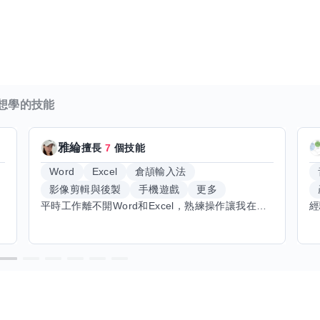
想學的技能
雅綸
擅長
7
個技能
Word
Excel
倉頡輸入法
影像剪輯與後製
手機遊戲
更多
平時工作離不開Word和Excel，熟練操作讓我在文件整理和數據處理上都得心應手，還能用倉頡輸入法快速打字。近期想挑戰英文學習，希望能透過交換技能一起進步！如果你英文流利，需要中文或電腦技巧輔助，歡迎找我搭檔，咱們一起歡樂學習，互相激勵，成為彼此的學習小夥伴！