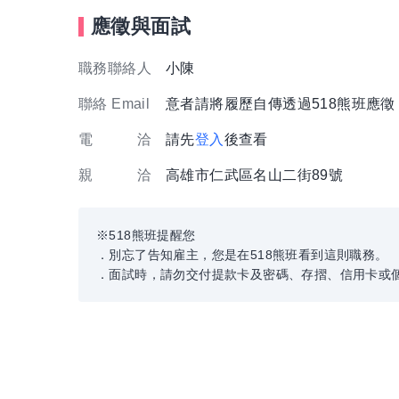
應徵與面試
職務聯絡人
小陳
聯絡 Email
意者請將履歷自傳透過518熊班應
電 洽
請先
登入
後查看
親 洽
高雄市仁武區名山二街89號
※518熊班提醒您
．別忘了告知雇主，您是在518熊班看到這則職務。
．面試時，請勿交付提款卡及密碼、存摺、信用卡或