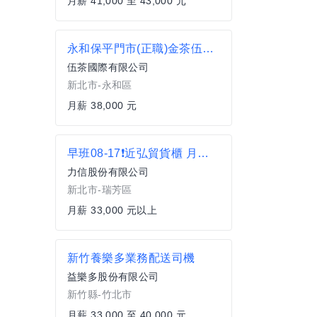
月薪 41,000 至 43,000 元
永和保平門市(正職)金茶伍連鎖茶飲
伍茶國際有限公司
新北市-永和區
月薪 38,000 元
早班08-17❗近弘貿貨櫃 月領3萬3起(可週領) 日用品出貨員(簡單易上手) E2
力信股份有限公司
新北市-瑞芳區
月薪 33,000 元以上
新竹養樂多業務配送司機
益樂多股份有限公司
新竹縣-竹北市
月薪 33,000 至 40,000 元