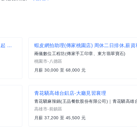
【開飯川食堂 饗泰多 真珠】 服務專員 起薪36K起 歡迎無經驗者加入【竹北市】
兩儀數位工程坊(傳家手工印章、東方翡翠寶石)
桃園市-八德區
月薪 30,000 至 68,000 元
青花驕高雄台鋁店-大廳見習襄理
青花驕麻辣鍋(王品餐飲股份有限公司)｜青花驕高雄
高雄市-前鎮區
月薪 37,200 至 45,500 元