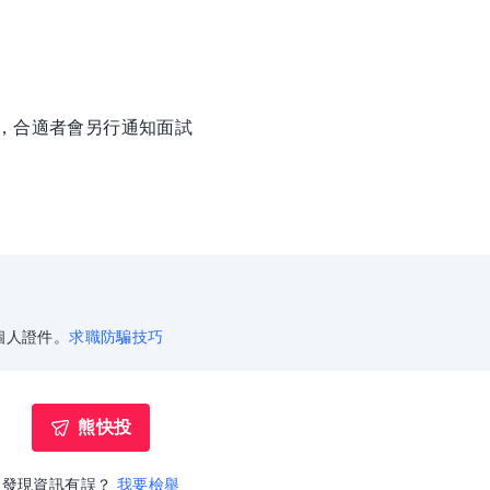
徵，合適者會另行通知面試
個人證件。
求職防騙技巧
熊快投
發現資訊有誤？
我要檢舉