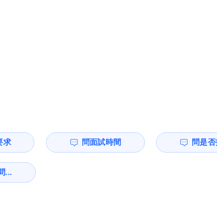
要求
問面試時間
問是否
...