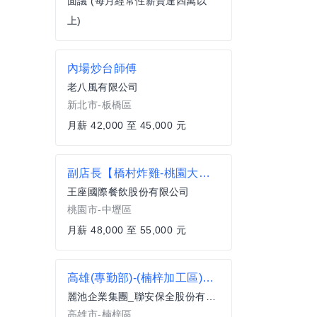
面議 (每月經常性薪資達四萬以
上)
內場炒台師傅
老八風有限公司
新北市-板橋區
月薪 42,000 至 45,000 元
副店長【橋村炸雞-桃園大江店】月薪48000-55000另有門市達標獎金
王座國際餐飲股份有限公司
桃園市-中壢區
月薪 48,000 至 55,000 元
高雄(專勤部)-(楠梓加工區)科技廠-保全員(晚班)/39500-42000元/做4休2-宮部長
麗池企業集團_聯安保全股份有限公司
高雄市-楠梓區