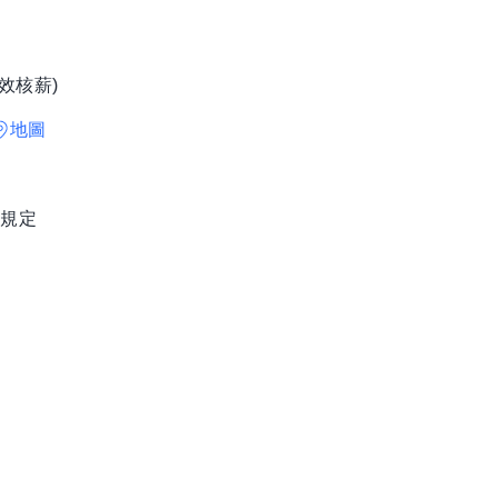
效核薪)
地圖
場規定