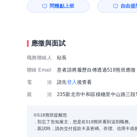
問幾點上班
自由提問
應徵與面試
職務聯絡人
站長
聯絡 Email
意者請將履歷自傳透過518熊班應
電 洽
請先
登入
後查看
親 洽
235新北市中和區積穗里中山路三段
※518熊班提醒您
．別忘了告知雇主，您是在518熊班看到這則職務。
．面試時，請勿交付提款卡及密碼、存摺、信用卡或