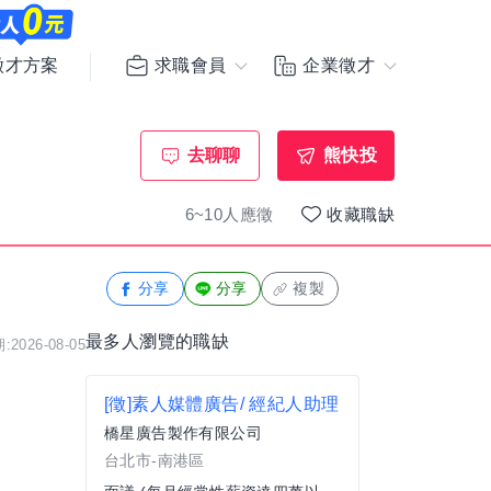
求職會員
企業徵才
徵才方案
去聊聊
熊快投
6~10人應徵
收藏職缺
分享
分享
複製
最多人瀏覽的職缺
2026-08-05
[徵]素人媒體廣告/ 經紀人助理
橋星廣告製作有限公司
台北市-南港區