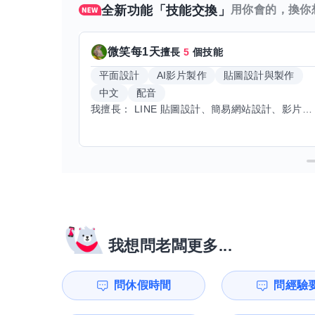
全新功能「技能交換」
用你會的，換你
微笑每1天
擅長
5
個技能
平面設計
AI影片製作
貼圖設計與製作
中文
配音
我擅長： LINE 貼圖設計、簡易網站設計、影片剪輯、配音、AI 影片創作、音樂創作（原創歌曲／純音樂／配樂） 希望交換技能： ① 游泳（想學：自由式、蝶式） 已會基礎蛙式、仰式，但姿勢尚未標準，希望有人協助修正動作、提升效率。 ② 鋼琴（目前約巴哈初階程度） ③ 英文（程度約 B1～B2） 交換方式： 捷運可到處，部分技能可線上交換。
我想問老闆更多...
問休假時間
問經驗