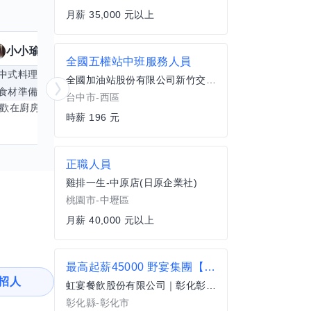
月薪 35,000 元以上
小小瑜
魟魚
擅長
23
個技能
擅
全國五權站中班服務人員
中式料理
食材知識
簡餐料理
冥想
能
全國加油站股份有限公司新竹交流道站
食材準備
中文
商品管理
桌遊
更多
心靈放鬆
台中市-西區
喜歡在廚房裡探索各種中式料理的祕密，也對食材的挑選和搭配充滿熱情。平常生活裡，簡餐料理是我的拿手好戲，讓人輕鬆又滿足。最近開始對手繪、攝影和影片剪輯有濃厚興趣，想找伙伴一起學習交換技能，互相激盪創意！希望能和你一起開心成長，分享不只是技術，更是快樂和靈感的碰撞。
時薪 196 元
正職人員
雞排一生-中原店(日原企業社)
桃園市-中壢區
月薪 40,000 元以上
最高起薪45000 野宴集團【燒肉餐酒館】彰化彰基-店長
招人
虹宴餐飲股份有限公司｜彰化彰基-餐酒館
彰化縣-彰化市