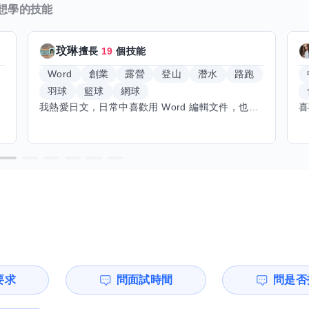
想學的技能
玟琳
擅長
19
個技能
Word
創業
露營
登山
潛水
路跑
羽球
籃球
網球
我熱愛日文，日常中喜歡用 Word 編輯文件，也對創業有不少想法。希望能找到願意和我交換技能的朋友，我願意分享日文和辦公軟體技巧，期待學習手繪和烏克麗麗，感受不同的藝術魅力。年長帶來沉澱與耐心，願與你互相成長，一同探索新領域的喜悅。
要求
問面試時間
問是否