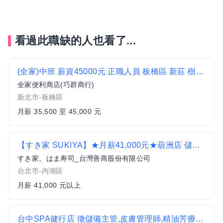
看過此職缺的人也看了...
(全家)中班 薪資45000元 正職人員 板橋區 新莊 樹林 便利商店 超商 非7-11 非統一 致理科技大學 漢生西路
全家便利商店(巧群商行)
新北市-板橋區
月薪 35,500 至 45,000 元
【すき家 SUKIYA】★月薪41,000元★葫洲店 儲備幹部
すき家、はま寿司_台灣善商股份有限公司
台北市-內湖區
月薪 41,000 元以上
台中SPA健行店 徵儲備主管,皮膚管理師,精油芳療師,助理