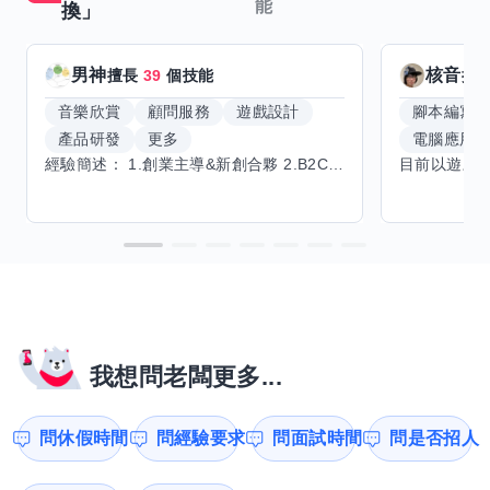
能
換」
男神
核音
擅長
39
個技能
擅
音樂欣賞
顧問服務
遊戲設計
腳本編寫
產品研發
更多
電腦應用
經驗簡述： 1.創業主導&新創合夥 2.B2C產品開發運營一條龍 3.AI應用開發與量化研究新創 標籤話題都可以聊，開放交流 找尋共同創業機會，亦歡迎新創收編
我想問老闆更多...
問休假時間
問經驗要求
問面試時間
問是否招人