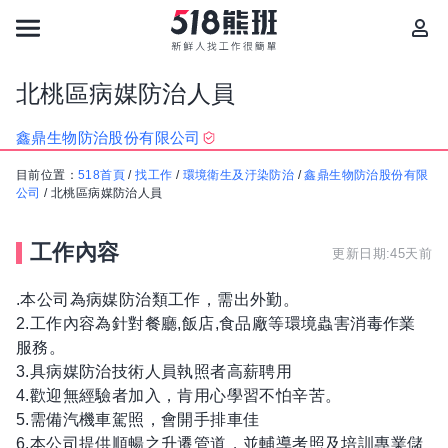
北桃區病媒防治人員
鑫鼎生物防治股份有限公司
目前位置：
518首頁
/
找工作
/
環境衛生及汙染防治
/
鑫鼎生物防治股份有限
公司
/
北桃區病媒防治人員
工作內容
更新日期:45天前
.本公司為病媒防治類工作，需出外勤。
2.工作內容為針對餐廳,飯店,食品廠等環境蟲害消毒作業
服務。
3.具病媒防治技術人員執照者高薪聘用
4.歡迎無經驗者加入，肯用心學習不怕辛苦。
5.需備汽機車駕照，會開手排車佳
6.本公司提供順暢之升遷管道，並輔導考照及培訓專業儲