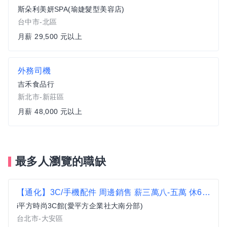
斯朵利美妍SPA(瑜婕髮型美容店)
台中市-北區
月薪 29,500 元以上
外務司機
吉禾食品行
新北市-新莊區
月薪 48,000 元以上
最多人瀏覽的職缺
【通化】3C/手機配件 周邊銷售 薪三萬八-五萬 休6-8天i平方3C館(饒河.中山.站前.士林.淡水.松山)
i平方時尚3C館(愛平方企業社大南分部)
台北市-大安區