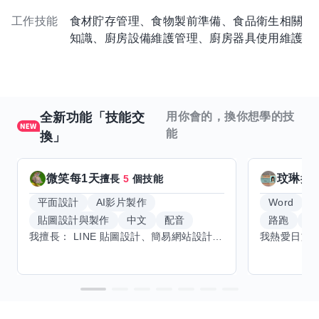
工作技能
食材貯存管理、食物製前準備、食品衛生相關
知識、廚房設備維護管理、廚房器具使用維護
全新功能「技能交
用你會的，換你想學的技
能
換」
微笑每1天
玟琳
擅長
5
個技能
擅
平面設計
AI影片製作
Word
貼圖設計與製作
中文
配音
路跑
羽
我擅長： LINE 貼圖設計、簡易網站設計、影片剪輯、配音、AI 影片創作、音樂創作（原創歌曲／純音樂／配樂） 希望交換技能： ① 游泳（想學：自由式、蝶式） 已會基礎蛙式、仰式，但姿勢尚未標準，希望有人協助修正動作、提升效率。 ② 鋼琴（目前約巴哈初階程度） ③ 英文（程度約 B1～B2） 交換方式： 捷運可到處，部分技能可線上交換。