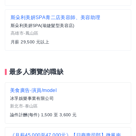
斯朵利美妍SPA青二店美容師、美容助理
斯朵利美妍SPA(瑜婕髮型美容店)
高雄市-鳳山區
月薪 29,500 元以上
最多人瀏覽的職缺
美食廣告-演員/model
冰孚娛樂事業有限公司
新北市-泰山區
論件計酬(每件) 1,500 至 3,600 元
《月薪45,000至47,000元》【日商壽司郎】微風南山店-正職人員★歡迎二度就業、無經驗者★