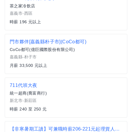
茶之家冷飲店
嘉義市-西區
時薪 196 元以上
門市夥伴[嘉義縣朴子市](CoCo都可)
CoCo都可(億巨國際股份有限公司)
嘉義縣-朴子市
月薪 33,500 元以上
711代班大夜
統一超商(喬富商行)
新北市-新莊區
時薪 240 至 250 元
【非寒暑期工讀】可兼職時薪206-221元起理貨人員-大肚物流中心-全勤流通