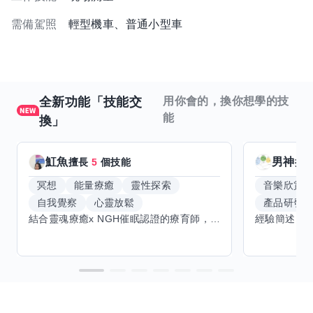
需備駕照
輕型機車、普通小型車
全新功能「技能交
用你會的，換你想學的技
能
換」
魟魚
男神
擅長
5
個技能
擅
冥想
能量療癒
靈性探索
音樂欣賞
自我覺察
心靈放鬆
產品研發
結合靈魂療癒x NGH催眠認證的療育師，主要提供潛意識探索和靈魂導向的催眠療育。你會全程100%清醒跟我對話。