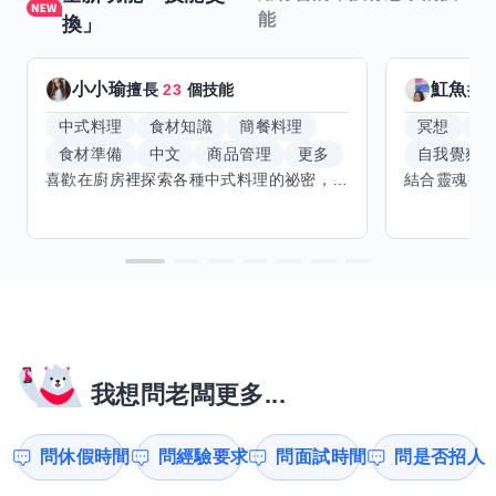
能
換」
小小瑜
魟魚
擅長
23
個技能
擅
中式料理
食材知識
簡餐料理
冥想
能
食材準備
中文
商品管理
更多
自我覺察
喜歡在廚房裡探索各種中式料理的祕密，也對食材的挑選和搭配充滿熱情。平常生活裡，簡餐料理是我的拿手好戲，讓人輕鬆又滿足。最近開始對手繪、攝影和影片剪輯有濃厚興趣，想找伙伴一起學習交換技能，互相激盪創意！希望能和你一起開心成長，分享不只是技術，更是快樂和靈感的碰撞。
我想問老闆更多...
問休假時間
問經驗要求
問面試時間
問是否招人