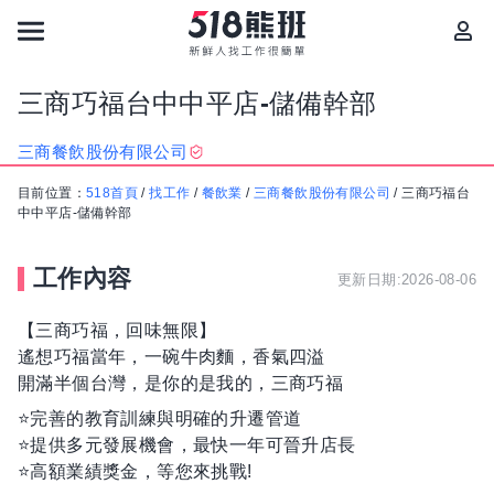
三商巧福台中中平店-儲備幹部
三商餐飲股份有限公司
目前位置：
518首頁
/
找工作
/
餐飲業
/
三商餐飲股份有限公司
/
三商巧福台
中中平店-儲備幹部
工作內容
更新日期:2026-08-06
【三商巧福，回味無限】
遙想巧福當年，一碗牛肉麵，香氣四溢
開滿半個台灣，是你的是我的，三商巧福
⭐️完善的教育訓練與明確的升遷管道
⭐️提供多元發展機會，最快一年可晉升店長
⭐️高額業績獎金，等您來挑戰!