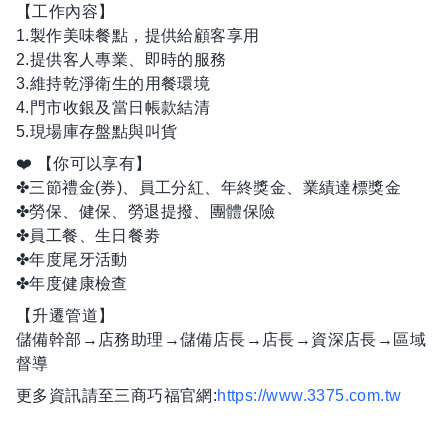
【工作內容】
1.製作美味餐點，提供給顧客享用
2.提供客人專業、即時的服務
3.維持乾淨衛生的用餐環境
4.門市收銀及當日帳款結清
5.現場庫存盤點與叫貨
❤️ 【你可以享有】
✤三節禮金(券)、員工分紅、年終獎金、業績達標獎金
✤勞保、健保、勞退提撥、團體保險
✤員工餐、生日餐劵
✤年度尾牙活動
✤年度健康檢查
【升遷管道】
儲備幹部→店務助理→儲備店長→店長→資深店長→區域
督導
更多資訊請至三商巧福官網:
https://www.3375.com.tw