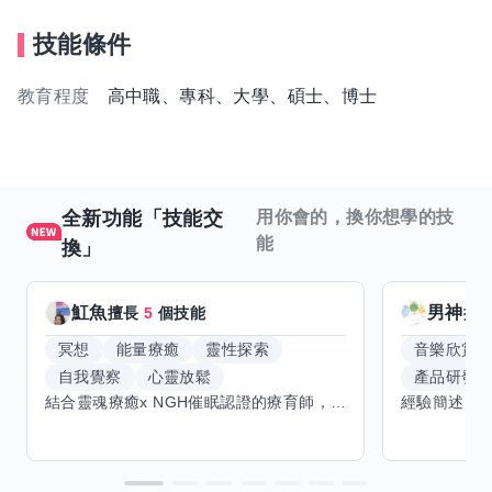
技能條件
教育程度
高中職、專科、大學、碩士、博士
全新功能「技能交
用你會的，換你想學的技
能
換」
魟魚
男神
擅長
5
個技能
擅
冥想
能量療癒
靈性探索
音樂欣賞
自我覺察
心靈放鬆
產品研發
結合靈魂療癒x NGH催眠認證的療育師，主要提供潛意識探索和靈魂導向的催眠療育。你會全程100%清醒跟我對話。