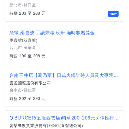
新北市-林口區
時薪 203 至 208 元
NEW
急徵,兩喜號,工讀兼職,晚班,滿時數增獎金
兩喜號(双喜號)
台北市-萬華區
時薪 196 至 208 元
台南三井店【涮乃葉】日式火鍋計時人員及大專院校實習生
雲雀國際股份有限公司
台南市-歸仁區
時薪 202 至 290 元
Q BURGER(五股西雲店)時薪200–206元 x 彈性排班 x 雙週發薪快又讚
饗樂餐飲實業股份有限公司(直營總公司)