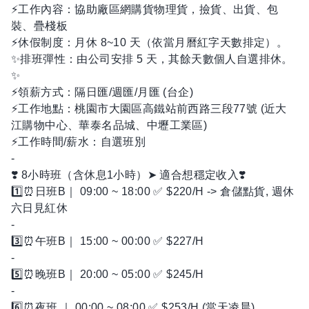
⚡工作內容：協助廠區網購貨物理貨，撿貨、出貨、包
裝、疊棧板
⚡休假制度：月休 8~10 天（依當月曆紅字天數排定）。
✨排班彈性：由公司安排 5 天，其餘天數個人自選排休。
✨
⚡領薪方式：隔日匯/週匯/月匯 (台企)
⚡工作地點：桃園市大園區高鐵站前西路三段77號 (近大
江購物中心、華泰名品城、中壢工業區)
⚡工作時間/薪水：自選班別
-
❣️ 8小時班（含休息1小時）➤ 適合想穩定收入❣️
1️⃣⏰日班B｜ 09:00 ~ 18:00 ✅ $220/H -> 倉儲點貨, 週休
六日見紅休
-
3️⃣⏰午班B｜ 15:00 ~ 00:00 ✅ $227/H
-
5️⃣⏰晚班B｜ 20:00 ~ 05:00 ✅ $245/H
-
6️⃣⏰夜班 ｜ 00:00 ~ 08:00 ✅ $253/H (當天凌晨)