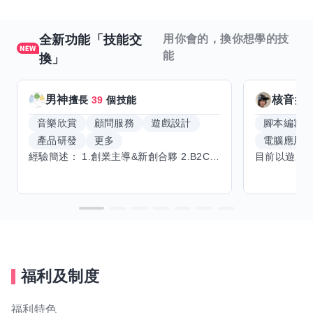
全新功能「技能交
用你會的，換你想學的技
能
換」
男神
核音
擅長
39
個技能
擅
音樂欣賞
顧問服務
遊戲設計
腳本編寫
產品研發
更多
電腦應用
經驗簡述： 1.創業主導&新創合夥 2.B2C產品開發運營一條龍 3.AI應用開發與量化研究新創 標籤話題都可以聊，開放交流 找尋共同創業機會，亦歡迎新創收編
福利及制度
福利特色