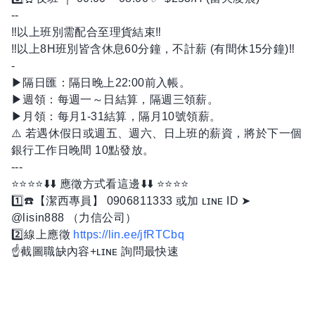
--
‼️以上班別需配合至理貨結束‼️
‼️以上8H班別皆含休息60分鐘，不計薪 (有間休15分鐘)‼️
-
▶隔日匯：隔日晚上22:00前入帳。
▶週領：每週一～日結算，隔週三領薪。
▶月領：每月1-31結算，隔月10號領薪。
⚠️ 若遇休假日或週五、週六、日上班的薪資，將於下一個
銀行工作日晚間 10點發放。
---
⭐️⭐️⭐️⭐️⬇️⬇️ 應徵方式看這邊⬇️⬇️ ⭐️⭐️⭐️⭐️
1️⃣☎️【潔西專員】 0906811333 或加 ʟɪɴᴇ ID ➤
@lisin888 （力信公司）
2️⃣線上應徵
https://lin.ee/jfRTCbq
☝️截圖職缺內容+ʟɪɴᴇ 詢問最快速