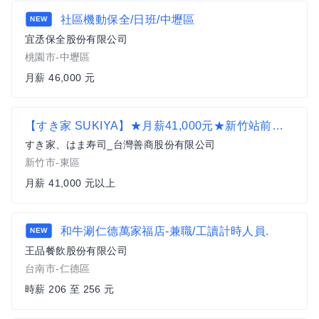
社區機動保全/日班/中壢區
NEW
宜丞保全股份有限公司
桃園市-中壢區
月薪 46,000 元
【すき家 SUKIYA】★月薪41,000元★新竹站前店 儲備幹部
すき家、はま寿司_台灣善商股份有限公司
新竹市-東區
月薪 41,000 元以上
和牛涮仁德萬家福店-兼職/工讀計時人員.
NEW
王品餐飲股份有限公司
台南市-仁德區
時薪 206 至 256 元