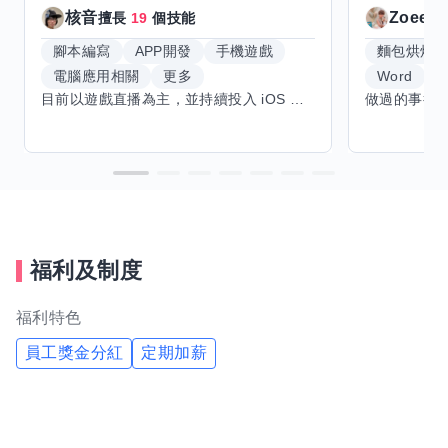
核音
Zoeey
擅長
19
個技能
腳本編寫
APP開發
手機遊戲
麵包烘焙
電腦應用相關
更多
Word
E
目前以遊戲直播為主，並持續投入 iOS 直播推流應用開發。對直播技術、影音串流、AI 應用、內容創作與產品設計有濃厚興趣，平時透過實作累積開發經驗，也持續學習 Godot 遊戲開發、影音剪輯、音樂創作與編曲等相關技術。 希望透過技能交換認識不同背景的夥伴，一起交流開發經驗、Side Project、AI 工作流程、內容創作與職涯發展。如果你也對程式開發、直播技術、設計、美術、Cosplay、造型、化妝、攝影、影音製作、音樂創作等領域有興趣，都很歡迎交流，彼此分享經驗、互相學習，一起成長。
福利及制度
福利特色
員工獎金分紅
定期加薪