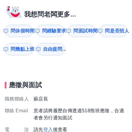
我想問老闆更多...
問休假時間
問經驗要求
問面試時間
問是否招人
問幾點上班
自由提問...
應徵與面試
職務聯絡人
蘇店長
聯絡 Email
意者請將履歷自傳透過518熊班應徵，合適
者會另行通知面試
電 洽
請先
登入
後查看