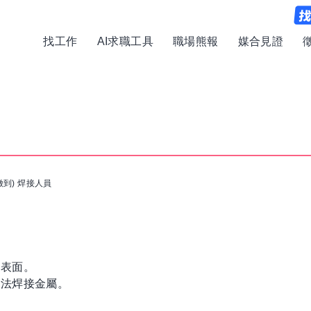
找工作
AI求職工具
職場熊報
媒合見證
徵到) 焊接人員
屬表面。
方法焊接金屬。