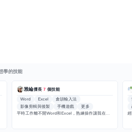
想學的技能
雅綸
擅長
7
個技能
Word
Excel
倉頡輸入法
影像剪輯與後製
手機遊戲
更多
平時工作離不開Word和Excel，熟練操作讓我在文件整理和數據處理上都得心應手，還能用倉頡輸入法快速打字。近期想挑戰英文學習，希望能透過交換技能一起進步！如果你英文流利，需要中文或電腦技巧輔助，歡迎找我搭檔，咱們一起歡樂學習，互相激勵，成為彼此的學習小夥伴！