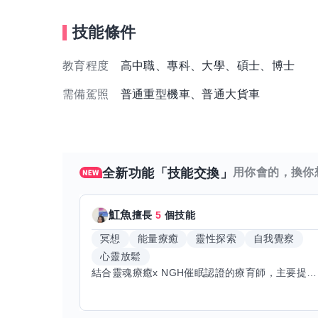
技能條件
教育程度
高中職、專科、大學、碩士、博士
需備駕照
普通重型機車、普通大貨車
全新功能「技能交換」
用你會的，換你
魟魚
擅長
5
個技能
冥想
能量療癒
靈性探索
自我覺察
心靈放鬆
結合靈魂療癒x NGH催眠認證的療育師，主要提供潛意識探索和靈魂導向的催眠療育。你會全程100%清醒跟我對話。