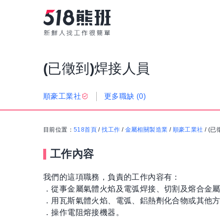
(已徵到)焊接人員
更多職缺
(0)
順豪工業社
目前位置：
518首頁
/
找工作
/
金屬相關製造業
/
順豪工業社
/
(已
工作內容
我們的這項職務，負責的工作內容有：
．從事金屬氣體火焰及電弧焊接、切割及熔合金
．用瓦斯氣體火焰、電弧、鋁熱劑化合物或其他
．操作電阻熔接機器。