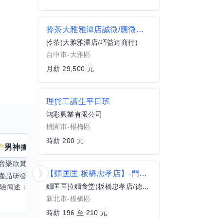
拎茶大雅雅潭店誠徵/應徵直接來電
拎茶(大雅雅潭店/巧益達商行)
台中市-大雅區
月薪 29,500 元
理貨工讀生平日班
鴻彩興業有限公司
桃園市-楊梅區
時薪 200 元
男神
核音
擅長
39
個技能
擅
音樂欣賞
顧問服務
遊戲設計
腳本編寫
【麵匡匡-板橋忠孝店】-門市人員
產品研發
跨部門協作
更多
電腦應用相
麵匡匡拉麵食堂(板橋忠孝店/德東皇商行)
經驗簡述： 1.創業主導&新創合夥 2.B2C產品開發運營一條龍 3.AI應用開發與量化研究新創 標籤話題都可以聊，開放交流 找尋共同創業機會，亦歡迎新創收編
新北市-板橋區
時薪 196 至 210 元