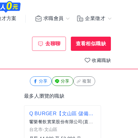
求職會員
企業徵才
徵才方案
去聊聊
查看相似職缺
收藏職缺
分享
分享
複製
最多人瀏覽的職缺
Q BURGER【文山區 儲備店經理】一頭班 x 雙週發薪 x 過年連休5天
饗樂餐飲實業股份有限公司(直營總公司)
台北市-文山區