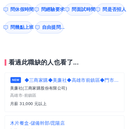
問休假時間
問經驗要求
問面試時間
問是否招人
問幾點上班
自由提問...
看過此職缺的人也看了...
◆三商家購◆美廉社◆高雄市前鎮區◆門市夥伴招募中/福利一次看◆享有季獎金+分紅◆可加LINE ID詢問職缺
NEW
美廉社(三商家購股份有限公司)
高雄市-前鎮區
月薪 31,000 元以上
木片餐盒-儲備幹部/昆陽店