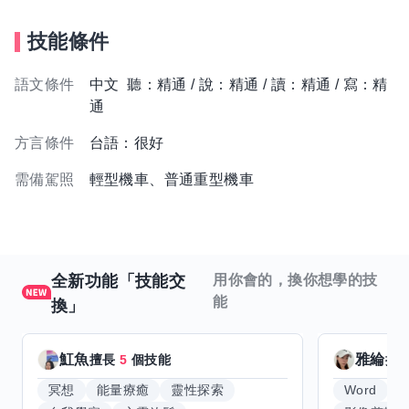
技能條件
語文條件
中文 聽：精通 / 說：精通 / 讀：精通 / 寫：精
通
方言條件
台語：很好
需備駕照
輕型機車、普通重型機車
全新功能「技能交
用你會的，換你想學的技
能
換」
魟魚
雅綸
擅長
5
個技能
擅
冥想
能量療癒
靈性探索
Word
E