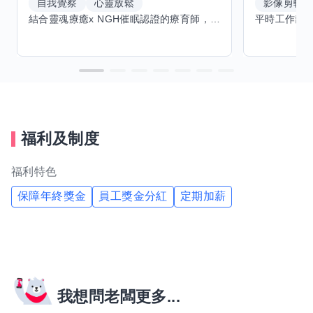
自我覺察
心靈放鬆
影像剪輯
結合靈魂療癒x NGH催眠認證的療育師，主要提供潛意識探索和靈魂導向的催眠療育。你會全程100%清醒跟我對話。
福利及制度
福利特色
保障年終獎金
員工獎金分紅
定期加薪
我想問老闆更多...