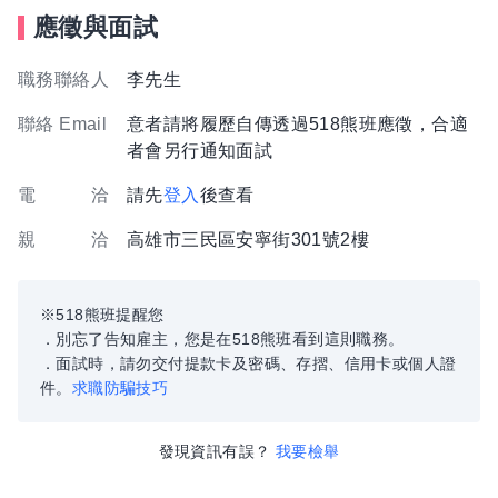
應徵與面試
職務聯絡人
李先生
聯絡 Email
意者請將履歷自傳透過518熊班應徵，合適
者會另行通知面試
電 洽
請先
登入
後查看
親 洽
高雄市三民區安寧街301號2樓
※518熊班提醒您
．別忘了告知雇主，您是在518熊班看到這則職務。
．面試時，請勿交付提款卡及密碼、存摺、信用卡或個人證
件。
求職防騙技巧
發現資訊有誤？
我要檢舉