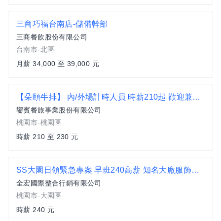
三商巧福台南店-儲備幹部
三商餐飲股份有限公司
台南市-北區
月薪 34,000 至 39,000 元
【朵頤牛排】 內/外場計時人員 時薪210起 歡迎兼職、工讀者加入【桃園區】
饗賓餐旅事業股份有限公司
桃園市-桃園區
時薪 210 至 230 元
SS大園日領緊急專案 早班240高薪 知名大廠服飾理貨 機場 機捷 觀音 大園民生路
全宏國際整合行銷有限公司
桃園市-大園區
時薪 240 元