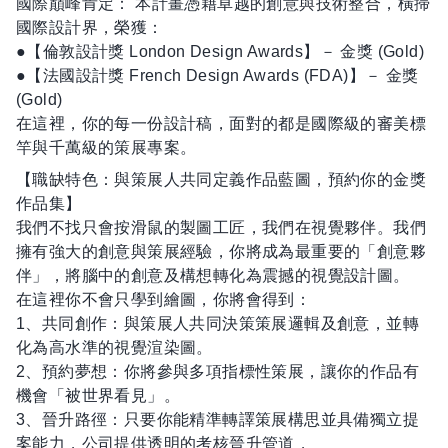
國際巔峰肯定： 本計畫憑藉卓越的創意與技術整合，橫掃
國際設計界，榮獲：
●【倫敦設計獎 London Design Awards】－ 金獎 (Gold)
●【法國設計獎 French Design Awards (FDA)】－ 金獎
(Gold)
在這裡，你的每一份設計稿，面對的都是國際級的審美標
竿與千萬級的策展專案。
【職缺特色：與策展人共同定義作品藍圖，預約你的金獎
作品集】
我們不找只會按滑鼠的製圖工匠，我們在視覺夥伴。我們
擁有強大的創意與策展經驗，你將成為最重要的「創意夥
伴」，將腦中的創意及構想轉化為震撼的視覺設計圖。
在這裡你不會只學到繪圖，你將會得到：
1、共同創作：與策展人共同決策策展邏輯及創意，並轉
化為高水準的視覺渲染圖。
2、預約夢想：你將參與多項指標性策展，讓你的作品有
機會「被世界看見」。
3、晉升路徑：只要你能精準轉譯策展構思並具備獨立提
案能力，公司提供透明的考核晉升管道，