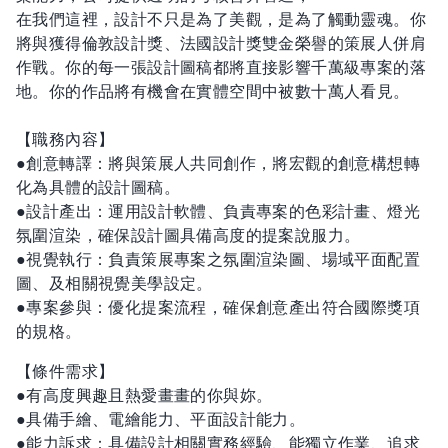
在我們這裡，設計不只是為了美觀，是為了觸動靈魂。你
將與獲得倫敦設計獎、法國設計獎雙金榮譽的策展人併肩
作戰。你的每一張設計圖稿都將直接影響千萬級專案的落
地。你的作品將有機會在實體空間中被數十萬人看見。
【職務內容】
●創意轉譯：將與策展人共同創作，將宏觀的創意構想轉
化為具體的設計圖稿。
●設計產出：運用設計軟體、負責專案的色彩計畫、燈光
氛圍渲染，確保設計圖具備高度的提案說服力。
●視覺執行：負責策展專案之氛圍渲染圖、場域平面配置
圖、及相關視覺美學設定。
●專案參與：優化提案流程，確保創意產出符合國際獎項
的規格。
【條件需求】
●有高度興趣且熱愛畫畫的你與妳。
●具備手繪、電繪能力、平面設計能力。
●能力訴求：具備設計相關實務經驗、能獨立作業、追求