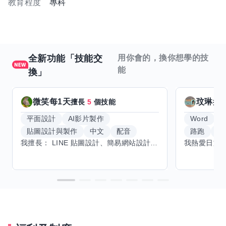
教育程度
專科
全新功能「技能交
用你會的，換你想學的技
能
換」
微笑每1天
玟琳
擅長
5
個技能
擅
平面設計
AI影片製作
Word
貼圖設計與製作
中文
配音
路跑
羽
我擅長： LINE 貼圖設計、簡易網站設計、影片剪輯、配音、AI 影片創作、音樂創作（原創歌曲／純音樂／配樂） 希望交換技能： ① 游泳（想學：自由式、蝶式） 已會基礎蛙式、仰式，但姿勢尚未標準，希望有人協助修正動作、提升效率。 ② 鋼琴（目前約巴哈初階程度） ③ 英文（程度約 B1～B2） 交換方式： 捷運可到處，部分技能可線上交換。