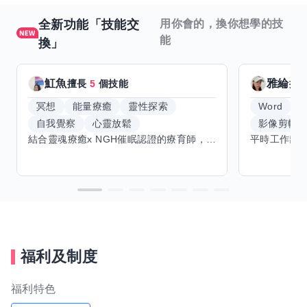
全新功能「技能交
用你會的，換你想學的技
能
換」
魟魚
雅綸
擅長
5
個技能
擅
冥想
能量療癒
靈性探索
Word
E
自我覺察
心靈放鬆
影像剪輯
結合靈魂療癒x NGH催眠認證的療育師，主要提供潛意識探索和靈魂導向的催眠療育。你會全程100%清醒跟我對話。
福利及制度
福利特色